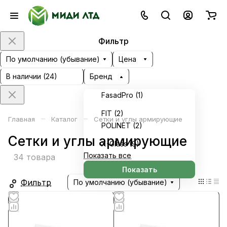
Фильтр
По умолчанию (убывание)
Цена
В наличии (
24
)
Бренд
FasadPro (
1
)
FIT (
2
)
–
–
Главная
Каталог
Сетки и углы армирующие
POLINET (
2
)
Сетки и углы армирующие
X-Glass (
9
)
Показать все
34 товара
Показать
Фильтр
По умолчанию (убывание)