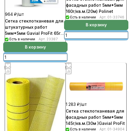
фасадных работ 5мм*5мм
160г/кв.м.(20м) Polinet
964 ₽/
шт
Есть в наличии
Арт.
01-33746
Сетка стеклотканевая для
В корзину
штукатурных работ
5мм*5мм Gavial ProFit 65гр/
м3 (50м)
Есть в наличии
Арт.
23387
В корзину
1 283 ₽/
шт
Сетка стеклотканевая для
фасадных работ 5мм*5мм
145г/кв.м.(30м )Gavial ProFit
Есть в наличии
Арт.
01-34904