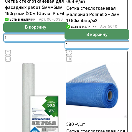
Сетка стеклотканевая для
664 ₽/
шт
фасадных работ 5мм*5мм
Сетка стеклотканевая
160г/кв.м.(20м )Gavial ProFit
малярная Polinet 2*2мм
Есть в наличии
Арт.
00-6030
1*50м 45гр/м2
Есть в наличии
Арт.
5040
В корзину
В корзину
580 ₽/
шт
Сетка стеклотканевая для