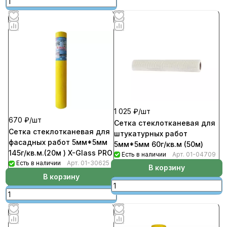
1 025 ₽/
шт
670 ₽/
шт
Сетка стеклотканевая для
Сетка стеклотканевая для
штукатурных работ
фасадных работ 5мм*5мм
5мм*5мм 60г/кв.м (50м)
145г/кв.м.(20м ) X-Glass PRO
Есть в наличии
Арт.
01-04709
Есть в наличии
Арт.
01-30625
В корзину
В корзину