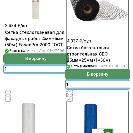
2 634 ₽/
шт
Сетка стеклотканевая для
фасадных работ 4мм*5мм
4 337 ₽/
рул
(50м ) FasadPro 2000 ГОСТ
Сетка базальтовая
Р55225-2017
Есть в наличии
Арт.
01-27096
строительная СБО
В корзину
25мм*25мм (1*50м)
Есть в наличии
Арт.
01-36878
В корзину