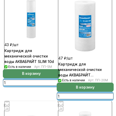
43 ₽/
шт
Картридж для
механической очистки
47 ₽/
шт
воды АКВАБРАЙТ SLIM 10d
Картридж для
Есть в наличии
Арт.
ПП-5М
механической очистки
В корзину
воды АКВАБРАЙТ
SLIMLINE10d
Есть в наличии
Арт.
ПП-20М
В корзину