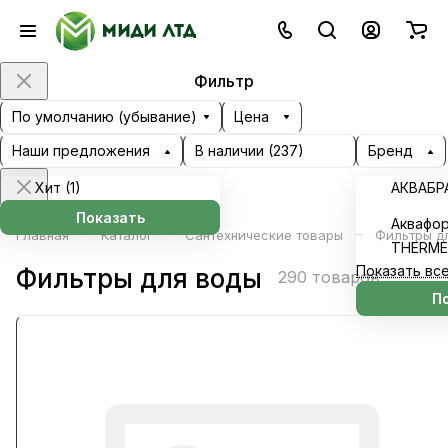
Фильтр
По умолчанию (убывание)
Цена
Наши предложения
В наличии (
237
)
Бренд
Хит (
1
)
АКВАБР
Показать
Аквафор
–
–
–
Главная
Каталог
Сантехнические товары
Фильтры д
ТНЕRME
Показать вс
Фильтры для воды
290 товаров
П