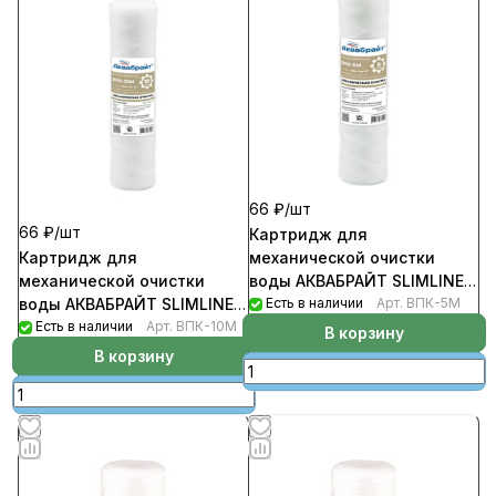
66 ₽/
шт
66 ₽/
шт
Картридж для
Картридж для
механической очистки
механической очистки
воды АКВАБРАЙТ SLIMLINE 5
воды АКВАБРАЙТ SLIMLINE
мкм 10 d
Есть в наличии
Арт.
ВПК-5М
10 мкм 10 d
Есть в наличии
Арт.
ВПК-10М
В корзину
В корзину