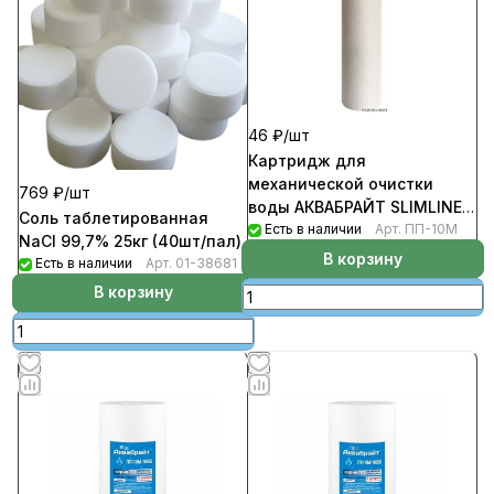
46 ₽/
шт
Картридж для
механической очистки
769 ₽/
шт
воды АКВАБРАЙТ SLIMLINE
Соль таблетированная
10мик 10d
Есть в наличии
Арт.
ПП-10М
NaCl 99,7% 25кг (40шт/пал)
В корзину
Есть в наличии
Арт.
01-38681
В корзину