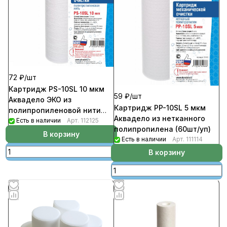
72 ₽/
шт
Картридж PS-10SL 10 мкм
59 ₽/
шт
Аквадело ЭКО из
Картридж PP-10SL 5 мкм
полипропиленовой нити
Аквадело из нетканного
(60шт/уп)
Есть в наличии
Арт.
112125
полипропилена (60шт/уп)
В корзину
Есть в наличии
Арт.
111114
В корзину