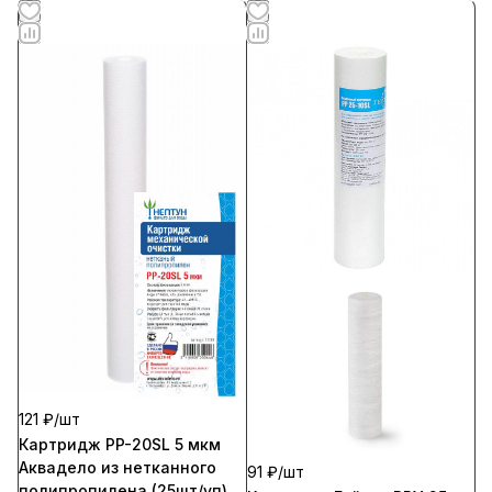
121 ₽/
шт
Картридж PP-20SL 5 мкм
Аквадело из нетканного
91 ₽/
шт
полипропилена (25шт/уп)