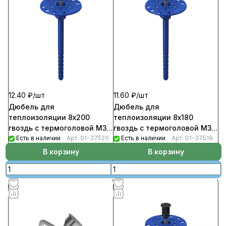
12.40 ₽/
шт
11.60 ₽/
шт
Дюбель для
Дюбель для
теплоизоляции 8х200
теплоизоляции 8х180
гвоздь с термоголовой М3
гвоздь с термоголовой М3
(300шт/уп) Evofast
Есть в наличии
Арт.
01-37520
(350шт/уп) Evofast
Есть в наличии
Арт.
01-37519
В корзину
В корзину