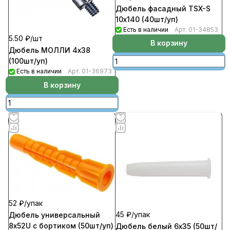
Дюбель фасадный TSX-S
10х140 (40шт/уп)
Есть в наличии
Арт.
01-34853
5.50 ₽/
шт
В корзину
Дюбель МОЛЛИ 4х38
(100шт/уп)
Есть в наличии
Арт.
01-36973
В корзину
52 ₽/
упак
45 ₽/
упак
Дюбель универсальный
8х52U с бортиком (50шт/уп)
Дюбель белый 6х35 (50шт/