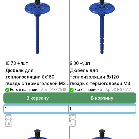
10.70 ₽/
шт
9.30 ₽/
шт
Дюбель для
Дюбель для
теплоизоляции 8х160
теплоизоляции 8х120
гвоздь с термоголовой М3
гвоздь с термоголовой М3
(400шт/уп) Evofast
Есть в наличии
Арт.
01-37518
(500шт/уп) Evofast
Есть в наличии
Арт.
01-37517
В корзину
В корзину