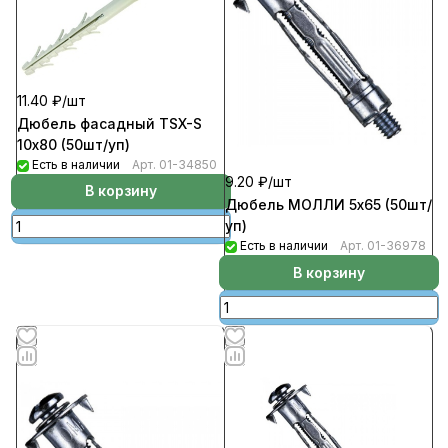
11.40 ₽/
шт
Дюбель фасадный TSX-S
10х80 (50шт/уп)
Есть в наличии
Арт.
01-34850
9.20 ₽/
шт
В корзину
Дюбель МОЛЛИ 5х65 (50шт/
уп)
Есть в наличии
Арт.
01-36978
В корзину