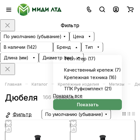
Фильтр
По умолчанию (убывание)
Цена
В наличии (
142
)
Бренд
Тип
Длина (мм)
Диаметр (мм)
Tech-Krep (
17
)
Качественный крепеж (
7
)
Крепежная техника (
16
)
–
–
–
–
Главная
Каталог
Крепёжные изделия
Метизы
Дю
ТПК Руфкомплект (
21
)
Дюбеля
Показать все
166 товаров
Показать
Фильтр
По умолчанию (убывание)