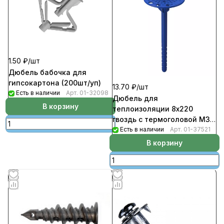
1.50 ₽/
шт
Дюбель бабочка для
гипсокартона (200шт/уп)
13.70 ₽/
шт
Есть в наличии
Арт.
01-32098
Дюбель для
В корзину
теплоизоляции 8х220
гвоздь с термоголовой М3
(300шт/уп) Evofast
Есть в наличии
Арт.
01-37521
В корзину