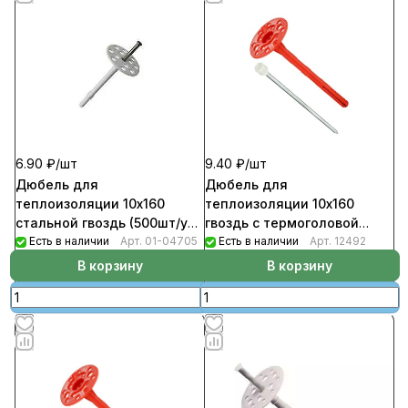
6.90 ₽/
шт
9.40 ₽/
шт
Дюбель для
Дюбель для
теплоизоляции 10х160
теплоизоляции 10х160
стальной гвоздь (500шт/уп)
гвоздь с термоголовой
KI
Есть в наличии
Арт.
01-04705
(500шт/уп) IZL-T
Есть в наличии
Арт.
12492
В корзину
В корзину