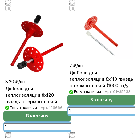
7 ₽/
шт
Дюбель для
теплоизоляции 8х110 гвоздь
8.20 ₽/
шт
с термоголовой (1000шт/уп)
Дюбель для
IZL-T
Есть в наличии
Арт.
01-35233
теплоизоляции 8х120
В корзину
гвоздь с термоголовой
(410шт/уп) Termoclip
Есть в наличии
Арт.
126686
В корзину