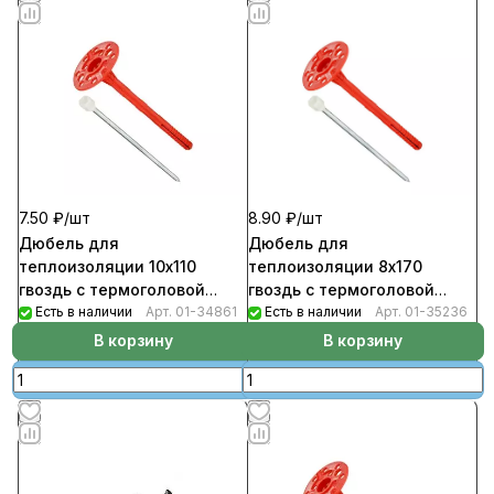
7.50 ₽/
шт
8.90 ₽/
шт
Дюбель для
Дюбель для
теплоизоляции 10х110
теплоизоляции 8х170
гвоздь с термоголовой
гвоздь с термоголовой
(1000шт/уп) IZL-T
Есть в наличии
Арт.
01-34861
(500шт/уп) IZL-T
Есть в наличии
Арт.
01-35236
В корзину
В корзину