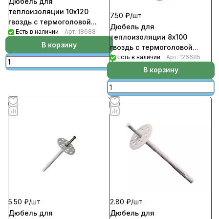
Дюбель для
теплоизоляции 10х120
7.50 ₽/
шт
гвоздь с термоголовой
Дюбель для
(1000шт/уп) IZL-T
Есть в наличии
Арт.
18688
теплоизоляции 8х100
В корзину
гвоздь с термоголовой
(460шт/уп) Termoclip
Есть в наличии
Арт.
126685
В корзину
5.50 ₽/
шт
2.80 ₽/
шт
Дюбель для
Дюбель для