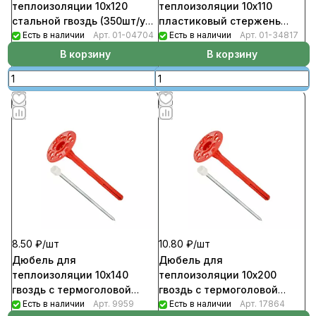
теплоизоляции 10х120
теплоизоляции 10х110
стальной гвоздь (350шт/уп)
пластиковый стержень
KI
Есть в наличии
Арт.
01-04704
(1000шт/уп) IZO
Есть в наличии
Арт.
01-34817
В корзину
В корзину
8.50 ₽/
шт
10.80 ₽/
шт
Дюбель для
Дюбель для
теплоизоляции 10х140
теплоизоляции 10х200
гвоздь с термоголовой
гвоздь с термоголовой
(1000шт/уп) IZL-T
Есть в наличии
Арт.
9959
(500шт/уп) IZL-T
Есть в наличии
Арт.
17864