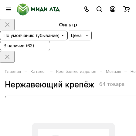
Фильтр
По умолчанию (убывание)
Цена
В наличии (
63
)
–
–
–
–
Главная
Каталог
Крепёжные изделия
Метизы
Не
Нержавеющий крепёж
64 товара