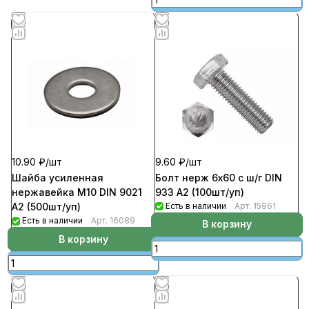
9.60 ₽/
шт
10.90 ₽/
шт
Болт нерж 6х60 с ш/г DIN
Шайба усиленная
933 А2 (100шт/уп)
нержавейка М10 DIN 9021
Есть в наличии
Арт.
15961
А2 (500шт/уп)
Есть в наличии
Арт.
16089
В корзину
В корзину