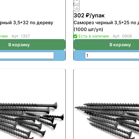
302 ₽/
упак
рный 3,5*32 по дереву
Саморез черный 3,5*25 по 
(1000 шт/уп)
ичии
Арт.
1357
Есть в наличии
Арт.
0908
В корзину
В корзину