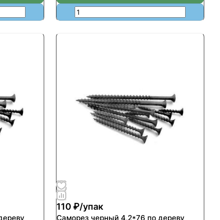
110 ₽/
упак
дереву
Саморез черный 4,2*76 по дереву