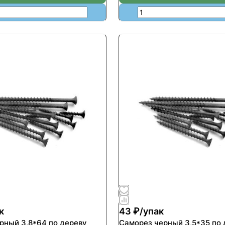
к
43 ₽/
упак
рный 3,8*64 по дереву
Саморез черный 3,5*35 по 