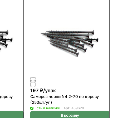
197 ₽/
упак
дереву
Саморез черный 4,2*70 по дереву
(250шт/уп)
Есть в наличии
Арт.
439620
В корзину