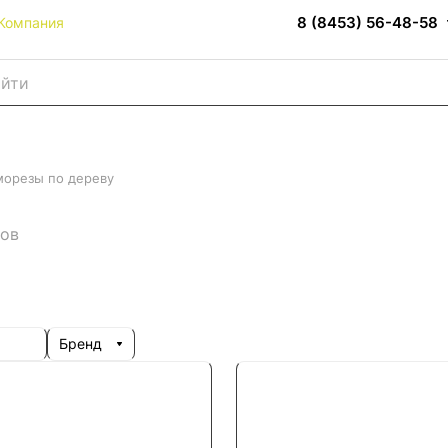
8 (8453) 56-48-58
Компания
морезы по дереву
ров
Бренд