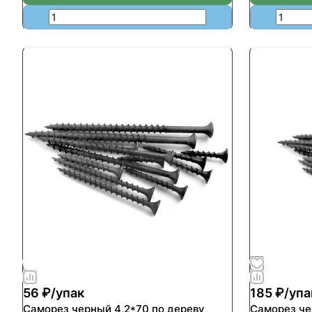
56 ₽/
упак
185 ₽/
упа
Саморез черный 4,2*70 по дереву
Саморез че