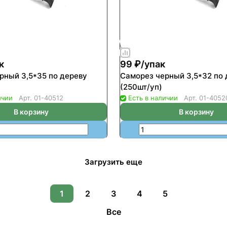
к
99 ₽/
упак
рный 3,5*35 по дереву
Саморез черный 3,5*32 по 
(250шт/уп)
ичии
Арт.
01-40512
Есть в наличии
Арт.
01-4052
В корзину
В корзину
Загрузить еще
1
2
3
4
5
Все