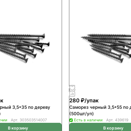
ак
280 ₽/
упак
рный 3,5*35 по дереву
Саморез черный 3,5*55 по 
)
(500шт/уп)
ичии
Арт.
303503514007
Есть в наличии
Арт.
439619
В корзину
В корзину