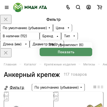
Фильтр
По умолчанию (убывание)
Цена
В наличии (
112
)
Бренд
Тип
Длина (мм)
Диаметр (мм)
ТПК Руфкомплект (
6
)
Показать
–
–
–
–
Главная
Каталог
Крепёжные изделия
Метизы
Ан
Анкерный крепеж
117 товаров
Фильтр
По умолчанию (убывание)