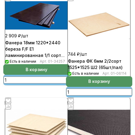
2 909 ₽/
шт
Фанера 18мм 1220*2440
береза F/F Е1
744 ₽/
шт
ламинированная 1/1 сорт
Фанера ФК 6мм 2/2сорт
(22шт/пал)
Есть в наличии
Арт.
01-34257
1525*1525 Ш2 (65шт/пал)
В корзину
Есть в наличии
Арт.
01-06114
В корзину