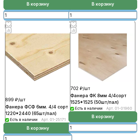
В корзину
В корзину
702 ₽/
шт
Фанера ФК 8мм 4/4сорт
899 ₽/
шт
1525*1525 (50шт/пал)
Фанера ФСФ 6мм. 4/4 сорт
Есть в наличии
Арт.
01-01960
1220*2440 (65шт/пал)
В корзину
Есть в наличии
Арт.
01-25171
В корзину