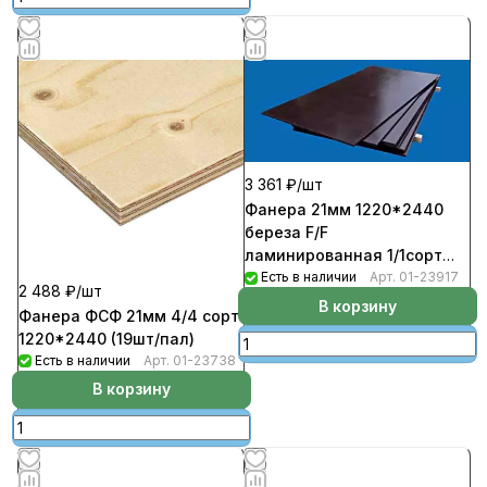
3 361 ₽/
шт
Фанера 21мм 1220*2440
береза F/F
ламинированная 1/1сорт
(19шт/пал)
Есть в наличии
Арт.
01-23917
2 488 ₽/
шт
В корзину
Фанера ФСФ 21мм 4/4 сорт
1220*2440 (19шт/пал)
Есть в наличии
Арт.
01-23738
В корзину