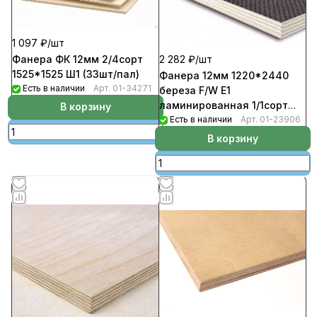
1 097 ₽/
шт
Фанера ФК 12мм 2/4сорт
2 282 ₽/
шт
1525*1525 Ш1 (33шт/пал)
Фанера 12мм 1220*2440
Есть в наличии
Арт.
01-34271
береза F/W Е1
ламинированная 1/1сорт
В корзину
(сетка) (33шт/пал)
Есть в наличии
Арт.
01-23906
В корзину