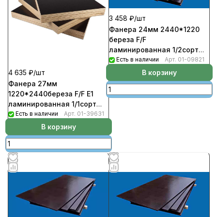
3 458 ₽/
шт
Фанера 24мм 2440*1220
береза F/F
ламинированная 1/2сорт
(17шт/пал)
Есть в наличии
Арт.
01-09821
В корзину
4 635 ₽/
шт
Фанера 27мм
1220*2440береза F/F Е1
ламинированная 1/1сорт
(14шт/пал)
Есть в наличии
Арт.
01-39631
В корзину