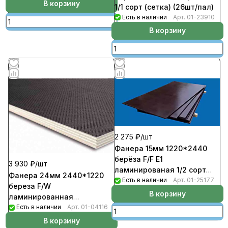
В корзину
1/1 сорт (сетка) (26шт/пал)
Есть в наличии
Арт.
01-23910
В корзину
2 275 ₽/
шт
Фанера 15мм 1220*2440
берёза F/F E1
3 930 ₽/
шт
ламинированая 1/2 сорт
Фанера 24мм 2440*1220
(26шт/пал)
Есть в наличии
Арт.
01-25177
береза F/W
В корзину
ламинированная
1/2сорт(сетка) (17шт/пал)
Есть в наличии
Арт.
01-04116
В корзину