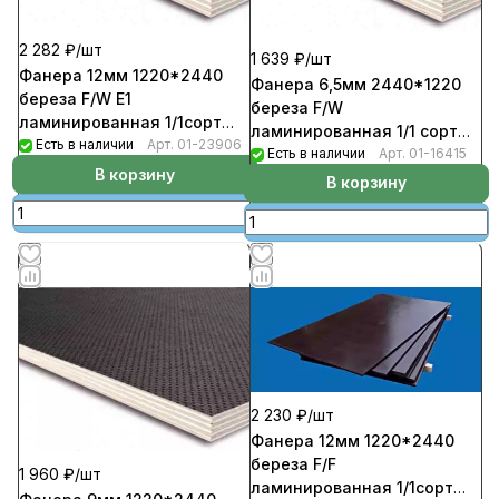
2 282 ₽/
шт
1 639 ₽/
шт
Фанера 12мм 1220*2440
Фанера 6,5мм 2440*1220
береза F/W Е1
береза F/W
ламинированная 1/1сорт
ламинированная 1/1 сорт
(сетка) (33шт/пал)
Есть в наличии
Арт.
01-23906
(сетка) (60шт/пал)
Есть в наличии
Арт.
01-16415
В корзину
В корзину
2 230 ₽/
шт
Фанера 12мм 1220*2440
береза F/F
1 960 ₽/
шт
ламинированная 1/1сорт