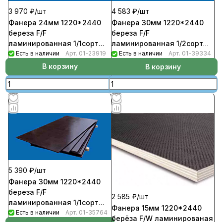
3 970 ₽/
шт
4 583 ₽/
шт
Фанера 24мм 1220*2440
Фанера 30мм 1220*2440
береза F/F
береза F/F
ламинированная 1/1сорт
ламинированная 1/2сорт
(16шт/пал)
Есть в наличии
Арт.
01-23919
(13шт/пал)
Есть в наличии
Арт.
01-39334
В корзину
В корзину
5 390 ₽/
шт
Фанера 30мм 1220*2440
береза F/F
2 585 ₽/
шт
ламинированная 1/1сорт
Фанера 15мм 1220*2440
(13шт/пал)
Есть в наличии
Арт.
01-35764
берёза F/W ламинированая