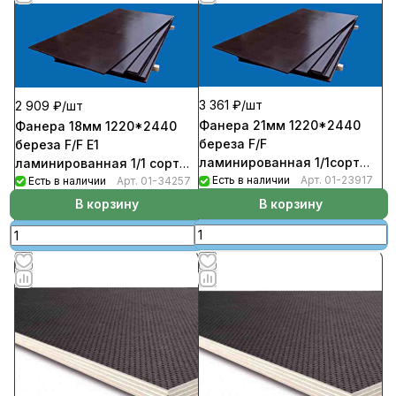
3 361 ₽/
шт
2 909 ₽/
шт
Фанера 21мм 1220*2440
Фанера 18мм 1220*2440
береза F/F
береза F/F Е1
ламинированная 1/1сорт
ламинированная 1/1 сорт
(19шт/пал)
Есть в наличии
Арт.
01-23917
(22шт/пал)
Есть в наличии
Арт.
01-34257
В корзину
В корзину