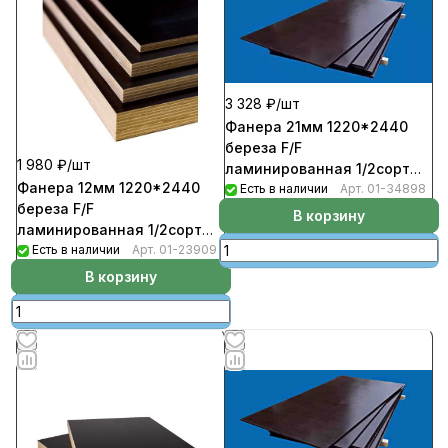
3 328 ₽/
шт
Фанера 21мм 1220*2440
береза F/F
1 980 ₽/
шт
ламинированная 1/2сорт
Фанера 12мм 1220*2440
(19шт/пал)
Есть в наличии
Арт.
01-34898
береза F/F
В корзину
ламинированная 1/2сорт
(33шт/пал)
Есть в наличии
Арт.
01-23909
В корзину