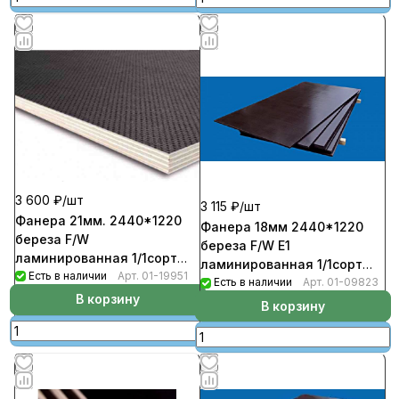
3 600 ₽/
шт
3 115 ₽/
шт
Фанера 21мм. 2440*1220
Фанера 18мм 2440*1220
береза F/W
береза F/W Е1
ламинированная 1/1сорт
ламинированная 1/1сорт
(сетка) (19шт/пал)
Есть в наличии
Арт.
01-19951
(сетка) (22шт/пал)
Есть в наличии
Арт.
01-09823
В корзину
В корзину