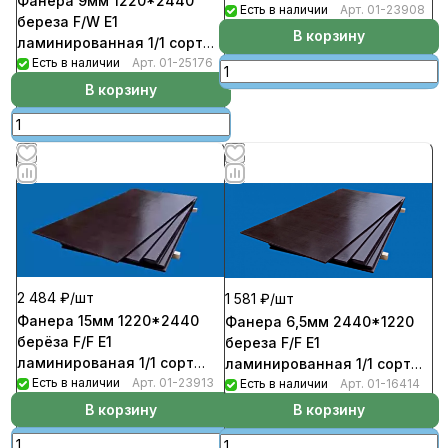
Фанера 9мм 1220*2440
(33шт/пал)
Есть в наличии
Арт.
01-23908
береза F/W Е1
В корзину
ламинированная 1/1 сорт
(сетка) (44шт/пал)
Есть в наличии
Арт.
01-25176
В корзину
2 484 ₽/
шт
1 581 ₽/
шт
Фанера 15мм 1220*2440
Фанера 6,5мм 2440*1220
берёза F/F E1
береза F/F Е1
ламинированая 1/1 сорт
ламинированная 1/1 сорт
(26шт/пал)
Есть в наличии
Арт.
01-23913
(60шт/пал)
Есть в наличии
Арт.
01-16414
В корзину
В корзину