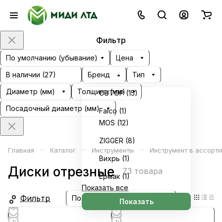
Фильтр
По умолчанию (убывание)
Цена
В наличии (
27
)
Бренд
Тип
Диаметр (мм)
Толщина (мм)
CUTOP (
15
)
Посадочный диаметр (мм)
Falco (
1
)
MOS (
12
)
ZIGGER (
8
)
–
–
–
Главная
Каталог
Инструменты
Инструмент в ассорт
Вихрь (
1
)
Диски отрезные
73 товара
Ермак (
1
)
Показать все
Фильтр
По умолчанию (убывание)
Показать