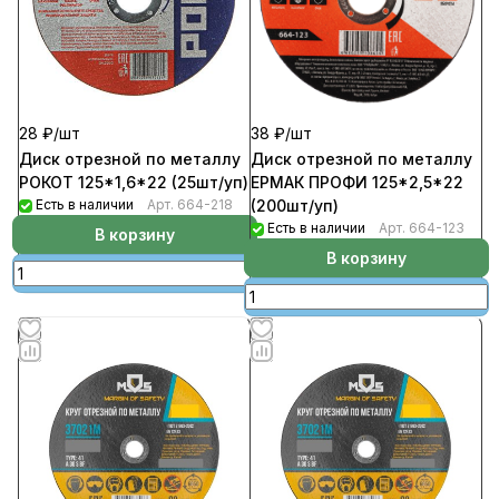
28 ₽/
шт
38 ₽/
шт
Диск отрезной по металлу
Диск отрезной по металлу
РОКОТ 125*1,6*22 (25шт/уп)
ЕРМАК ПРОФИ 125*2,5*22
Есть в наличии
Арт.
664-218
(200шт/уп)
Есть в наличии
Арт.
664-123
В корзину
В корзину