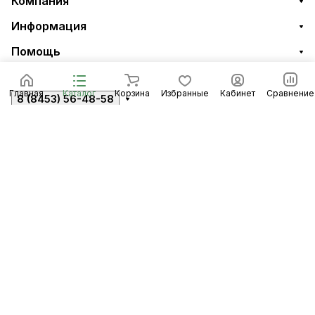
Компания
Информация
Помощь
Главная
Каталог
Корзина
Избранные
Кабинет
Сравнение
8 (8453) 56-48-58
По общим вопросам
infomidiltd@mail.ru
Техническая поддержка
support@midiltd.ru
Энгельсский район, посёлок Пробуждение,
строение 3