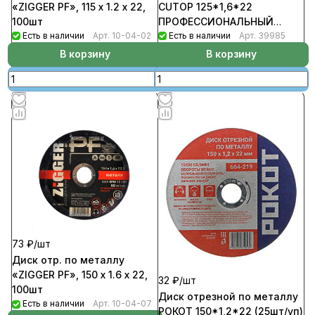
«ZIGGER PF», 115 x 1.2 x 22,
CUTOP 125*1,6*22
100шт
ПРОФЕССИОНАЛЬНЫЙ
Есть в наличии
Арт.
10-04-02
(10шт/уп)
Есть в наличии
Арт.
39985
В корзину
В корзину
73 ₽/
шт
Диск отр. по металлу
«ZIGGER PF», 150 x 1.6 x 22,
32 ₽/
шт
100шт
Диск отрезной по металлу
Есть в наличии
Арт.
10-04-07
РОКОТ 150*1,2*22 (25шт/уп)