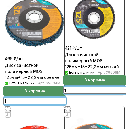
421 ₽/
шт
Диск зачистной
465 ₽/
шт
полимерный MOS
Диск зачистной
125мм*15*22,2мм мягкий
полимерный MOS
Есть в наличии
Арт.
39606М
125мм*15*22,2мм средней
В корзину
жесткости (5шт/уп)
Есть в наличии
Арт.
39634М
В корзину