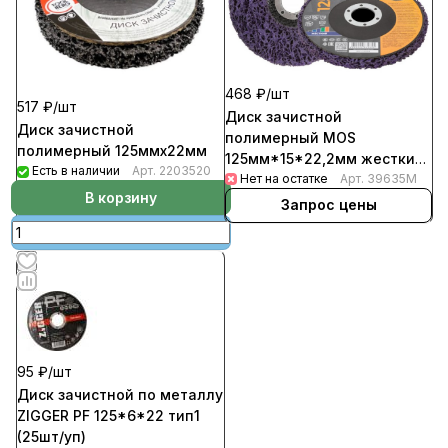
468 ₽/
шт
517 ₽/
шт
Диск зачистной
Диск зачистной
полимерный MOS
полимерный 125ммх22мм
125мм*15*22,2мм жесткий
Есть в наличии
Арт.
2203520
(5шт/уп)
Нет на остатке
Арт.
39635М
В корзину
Запрос цены
95 ₽/
шт
Диск зачистной по металлу
ZIGGER PF 125*6*22 тип1
(25шт/уп)