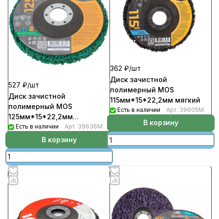
362 ₽/
шт
Диск зачистной
527 ₽/
шт
полимерный MOS
Диск зачистной
115мм*15*22,2мм мягкий
полимерный MOS
Есть в наличии
Арт.
39605М
125мм*15*22,2мм
В корзину
повышенной жесткости
Есть в наличии
Арт.
39636М
(5шт/уп)
В корзину