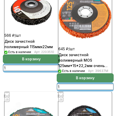
566 ₽/
шт
Диск зачистной
полимерный 115ммх22мм
645 ₽/
шт
Есть в наличии
Арт.
2203510
Диск зачистной
В корзину
полимерный MOS
125мм*15*22,2мм очень
жесткий (5шт/уп)
Есть в наличии
Арт.
39637М
В корзину