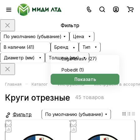
Фильтр
По умолчанию (убывание)
Цена
В наличии (
41
)
Бренд
Тип
Диаметр (мм)
Толщина (мм)
LugaAbrasiv (
27
)
Pobedit (
1
)
Показать
–
–
–
Главная
Каталог
Инструменты
Инструмент в ассорт
Круги отрезные
45 товаров
Фильтр
По умолчанию (убывание)