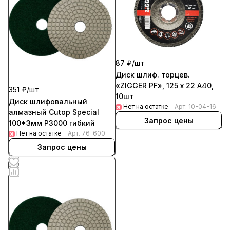
87 ₽/
шт
Диск шлиф. торцев.
«ZIGGER PF», 125 x 22 A40,
351 ₽/
шт
10шт
Диск шлифовальный
Нет на остатке
Арт.
10-04-16
алмазный Cutop Special
Запрос цены
100*3мм Р3000 гибкий
Нет на остатке
Арт.
76-600
Запрос цены