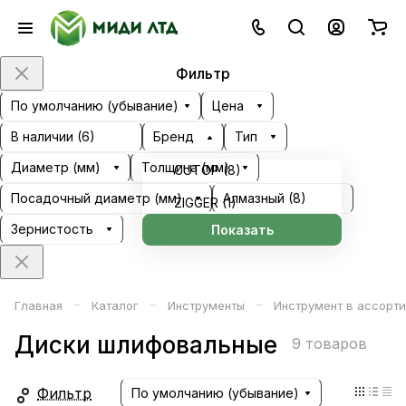
Фильтр
По умолчанию (убывание)
Цена
В наличии (
6
)
Бренд
Тип
Диаметр (мм)
Толщина (мм)
CUTOP (
8
)
Посадочный диаметр (мм)
Алмазный (
8
)
ZIGGER (
1
)
Зернистость
Показать
–
–
–
Главная
Каталог
Инструменты
Инструмент в ассорт
Диски шлифовальные
9 товаров
Фильтр
По умолчанию (убывание)