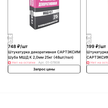
748 ₽/
шт
199 ₽/
шт
Штукатурка декоративная САРТЭКСИМ
Штукатурка
Шуба МШД К 2,0мм 25кг (48шт/пал)
Нет на остатке
Арт.
01-07808
Нет на ост
Запрос цены