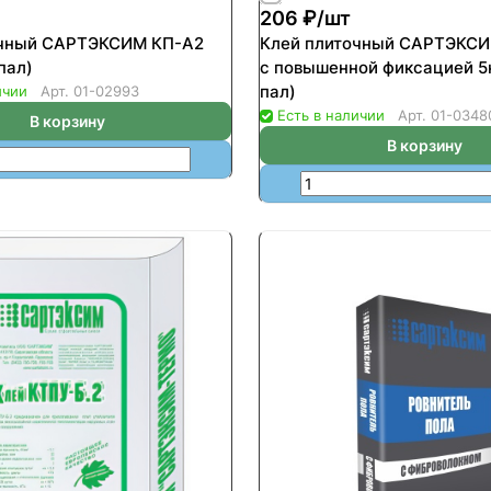
206 ₽/
шт
очный САРТЭКСИМ КП-А2
Клей плиточный САРТЭКС
пал)
с повышенной фиксацией 5кг (100шт/
пал)
ичии
Арт.
01-02993
Есть в наличии
Арт.
01-0348
В корзину
В корзину