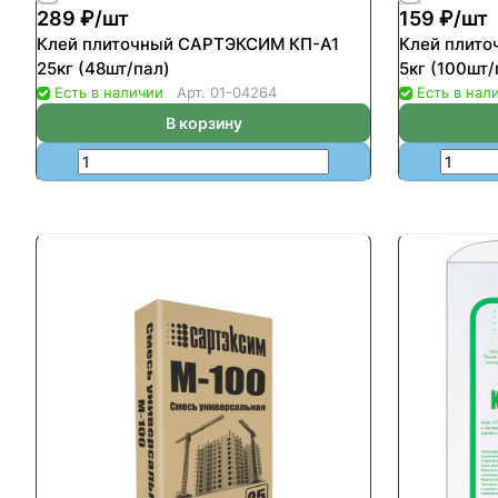
289 ₽/
шт
159 ₽/
шт
Клей плиточный САРТЭКСИМ КП-А1
Клей плит
25кг (48шт/пал)
5кг (100шт/
Есть в наличии
Арт.
01-04264
Есть в нал
В корзину