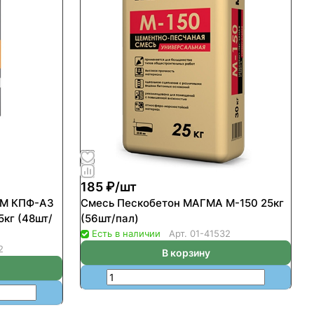
185 ₽/
шт
ИМ КПФ-А3
Смесь Пескобетон МАГМА М-150 25кг
кг (48шт/
(56шт/пал)
Есть в наличии
Арт.
01-41532
2
В корзину