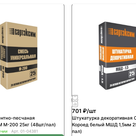
701 ₽/
шт
нтно-песчаная
Штукатурка декоративная
САРТЭКСИМ М-200 25кг (48шт/пал)
Короед белый МШД 1,5мм 25кг (4
пал)
ичии
Арт.
01-04381