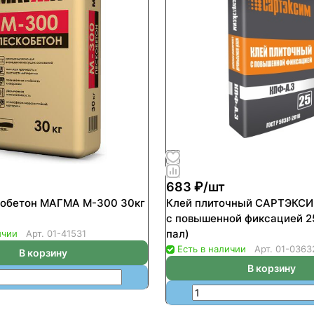
683 ₽/
шт
он МАГМА М-300 30кг
Клей плиточный САРТЭКС
с повышенной фиксацией 25
пал)
ичии
Арт.
01-41531
Есть в наличии
Арт.
01-0363
В корзину
В корзину