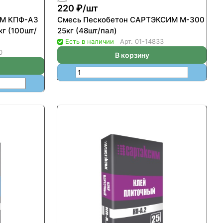
220 ₽/
шт
ИМ КПФ-А3
Смесь Пескобетон САРТЭКСИМ М-300
25кг (48шт/пал)
Есть в наличии
Арт.
01-14833
0
В корзину