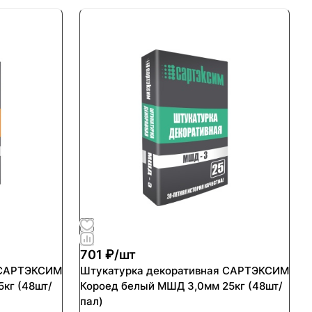
701 ₽/
шт
 САРТЭКСИМ
Штукатурка декоративная САРТЭКСИМ
8шт/
Короед белый МШД 3,0мм 25кг (48шт/
пал)