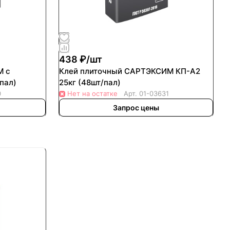
438 ₽/
шт
М с
Клей плиточный САРТЭКСИМ КП-А2
г (48шт/пал)
25кг (48шт/пал)
0
Нет на остатке
Арт.
01-03631
Запрос цены