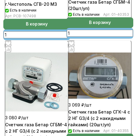
Счетчик газа Бетар СГБМ-4
г.Чистополь СГВ-20 МЗ
(20шт/уп)
Есть в наличии
Есть в наличии
Арт.
01-40353
Арт.
РСВ-107498
В корзину
В корзину
3 069 ₽/
шт
Счетчик газа Бетар СГК-4 с
3 080 ₽/
шт
2 НГ G3/4 (с 2 накидными
Счетчик газа Бетар СГБМ-4
гайками) (20шт/уп)
с 2 НГ G3/4 (с 2 накидными
Есть в наличии
Арт.
01-40355