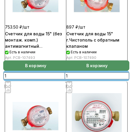
753.50 ₽/
шт
897 ₽/
шт
Счетчик для воды 15" (без
Счетчик для воды 15"
монтаж. комп.)
г.Чистополь с обратным
антимагнитный
клапаном
г.Чистополь СГВ15 МЗ б.м.к
Есть в наличии
Есть в наличии
Арт.
РСВ-107493
Арт.
РСВ-107490
В корзину
В корзину