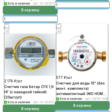
Есть в наличии
Арт.
01-40351
В корзину
577 ₽/
шт
2 178 ₽/
шт
Счетчик для воды 15" (без
Счетчик газа Бетар СГК 1,6
монт. комплекта)
НГ (с накидной гайкой)
антимагнитный ЭКО НОМ
(20шт/уп)
(10шт/уп)
Есть в наличии
Арт.
СВ110-008
Есть в наличии
Арт.
01-40352
В корзину
В корзину