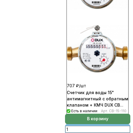
707 ₽/
шт
Счетчик для воды 15"
антимагнитный с обратным
клапаном + КМЧ DUX CB
(10шт/уп)
Есть в наличии
Арт.
CB-15-110
В корзину