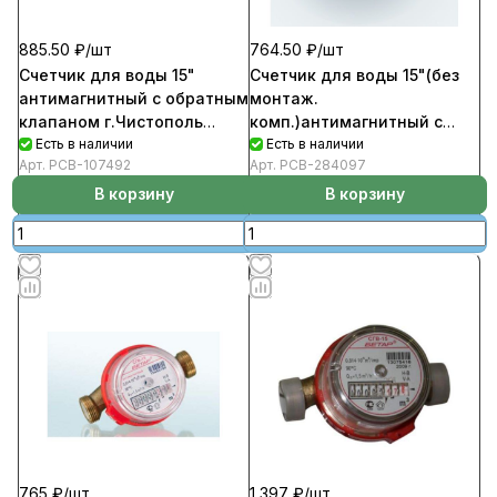
764.50 ₽/
шт
885.50 ₽/
шт
Счетчик для воды 15"(без
Счетчик для воды 15"
монтаж.
антимагнитный с обратным
комп.)антимагнитный с
клапаном г.Чистополь
обратным клапаном
Есть в наличии
СГВ-15 МЗ ОК
Есть в наличии
Арт.
РСВ-284097
Арт.
РСВ-107492
г.Чистополь СГВ-15 МЗ б.м.к
В корзину
В корзину
765 ₽/
шт
1 397 ₽/
шт