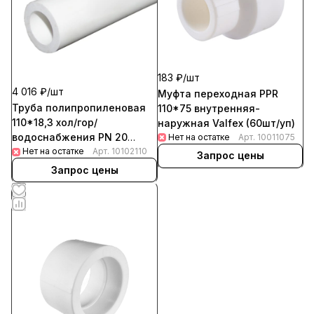
183 ₽/
шт
4 016 ₽/
шт
Муфта переходная РРR
Труба полипропиленовая
110*75 внутренняя-
110*18,3 хол/гор/
наружная Valfex (60шт/уп)
водоснабжения PN 20
Нет на остатке
Арт.
10011075
Valfex (4метра)
Нет на остатке
Арт.
10102110
Запрос цены
Запрос цены