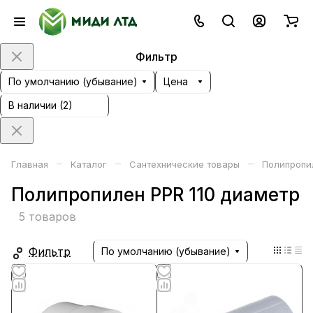
Фильтр
По умолчанию (убывание)
Цена
В наличии (
2
)
–
–
–
Главная
Каталог
Сантехнические товары
Полипропи
Полипропилен PPR 110 диаметр
5 товаров
Фильтр
По умолчанию (убывание)