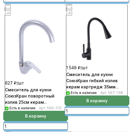
1 549 ₽/
шт
Смеситель для кухни
СоюзКран гибкий излив
627 ₽/
шт
керам картридж 35мм
Смеситель для кухни
черный цинк SK01-F132
Есть в наличии
Арт.
567-138
СоюзКран поворотный
В корзину
излив 25см керам
картридж 40мм хром цинк
Есть в наличии
Арт.
566-170
SK01-R119
В корзину