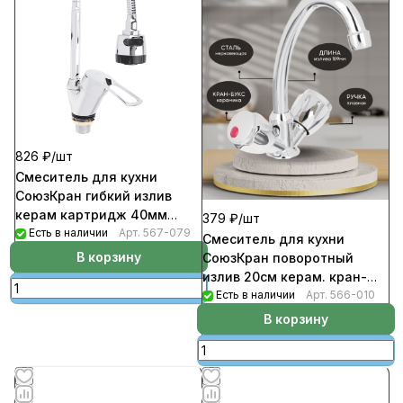
826 ₽/
шт
Смеситель для кухни
СоюзКран гибкий излив
керам картридж 40мм
379 ₽/
шт
хром цинк SK01-F128
Есть в наличии
Арт.
567-079
Смеситель для кухни
В корзину
СоюзКран поворотный
излив 20см керам. кран-
буксы 1/2 хром, цинк SK01-
Есть в наличии
Арт.
566-010
T215
В корзину