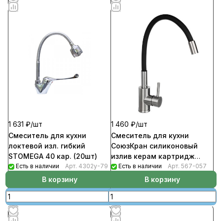
1 631 ₽/
шт
1 460 ₽/
шт
Смеситель для кухни
Смеситель для кухни
локтевой изл. гибкий
СоюзКран силиконовый
STOMEGA 40 кар. (20шт)
излив керам картридж
Есть в наличии
Арт.
4302у-79
40мм нерж сталь черный
Есть в наличии
Арт.
567-057
SS01-C132
В корзину
В корзину