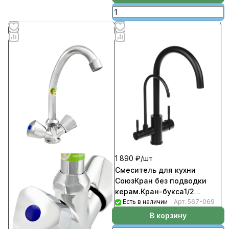
1 890 ₽/
шт
Смеситель для кухни
СоюзКран без подводки
керам.Кран-букса1/2
шпилька цинк
Есть в наличии
Арт.
567-069
В корзину