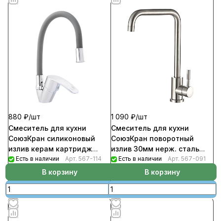
880 ₽/
шт
1 090 ₽/
шт
Смеситель для кухни
Смеситель для кухни
СоюзКран силиконовый
СоюзКран поворотный
излив керам картридж
излив 30мм нерж. сталь
35мм серый цинк SK01-C113
Есть в наличии
Арт.
567-114
керам.
Есть в наличии
Арт.
567-091
В корзину
В корзину