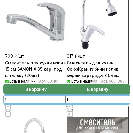
799 ₽/
шт
917 ₽/
шт
Смеситель для кухни излив
Смеситель для кухни
15 см SANONIX 35 кар. под
СоюзКран гибкий излив
шпильку (20шт)
керам картридж 40мм
Есть в наличии
Арт.
001104
хром цинк SK01-F106
Есть в наличии
Арт.
566-388
В корзину
В корзину