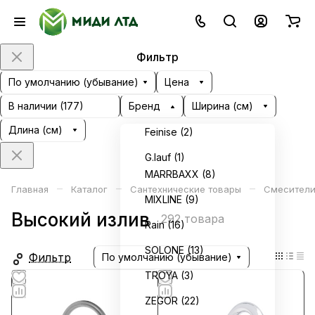
Фильтр
По умолчанию (убывание)
Цена
В наличии (
177
)
Бренд
Ширина (см)
Длина (см)
Feinise (
2
)
G.lauf (
1
)
MARRBAXX (
8
)
–
–
–
Главная
Каталог
Сантехнические товары
Смесители
MIXLINE (
9
)
Высокий излив
292 товара
Rain (
16
)
SOLONE (
13
)
Фильтр
По умолчанию (убывание)
TROYA (
3
)
ZEGOR (
22
)