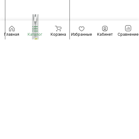
Главная
Каталог
Корзина
Избранные
Кабинет
Сравнение
681 ₽/
шт
Смеситель для кухни
"Juguni" JGN0403 с гибкой
подводкой (10шт/уп)
Есть в наличии
Арт.
0402.644
В корзину