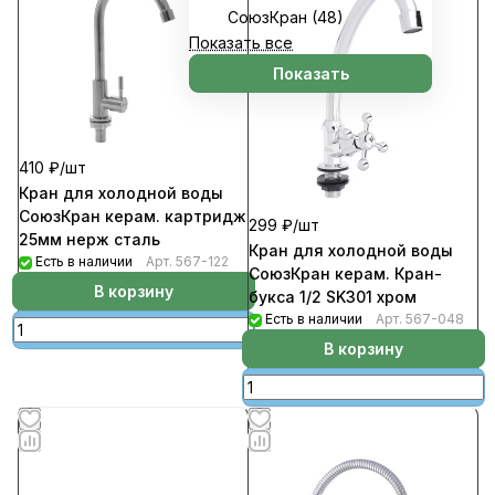
СоюзКран (
48
)
Показать все
Показать
410 ₽/
шт
Кран для холодной воды
СоюзКран керам. картридж
299 ₽/
шт
25мм нерж сталь
Кран для холодной воды
Есть в наличии
Арт.
567-122
СоюзКран керам. Кран-
В корзину
букса 1/2 SK301 хром
Есть в наличии
Арт.
567-048
В корзину