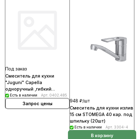
Под заказ
Смеситель для кухни
"Juguni" Capella
одноручный ,гибкий
излив.шпилька ,белый
Есть в наличии
Арт.
0402.485
948 ₽/
шт
(10шт/уп)
Запрос цены
Смеситель для кухни излив
15 см STOMEGA 40 кар. под
шпильку (20шт)
Есть в наличии
Арт.
3304-4
В корзину