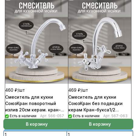
460 ₽/
шт
469 ₽/
шт
Смеситель для кухни
Смеситель для кухни
СоюзКран поворотный
СоюзКран без подводки
излив 20см керам. кран-
керам Кран-букса1/2
буксы 1/2 хром, цинк SK01-
Есть в наличии
Арт.
566-057
шпилька цинк хром SK01-
Есть в наличии
Арт.
567-063
T217
T204
В корзину
В корзину