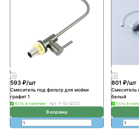
593 ₽/
шт
801 ₽/
шт
Смеситель под фильтр для мойки
Смеситель 
графит 1
белый
Есть в наличии
Арт.
F-SL-Q222
Есть в нал
В корзину