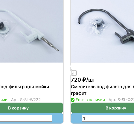
720 ₽/
шт
под фильтр для мойки
Смеситель под фильтр для 
графит
ичии
Арт.
S-SL-W222
Есть в наличии
Арт.
S-SL-Q2
В корзину
В корзину