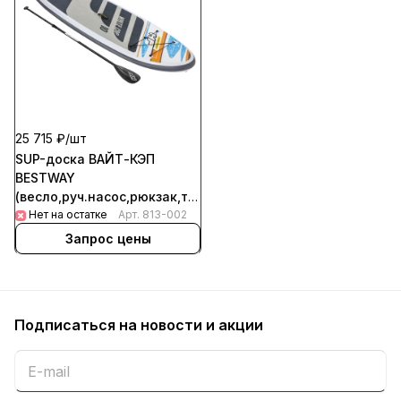
25 715 ₽/
шт
SUP-доска ВАЙТ-КЭП
BESTWAY
(весло,руч.насос,рюкзак,трос,плавник)
3,05м*84см*12см, до 120кг,
Нет на остатке
Арт.
813-002
65342
Запрос цены
Подписаться
на новости и акции