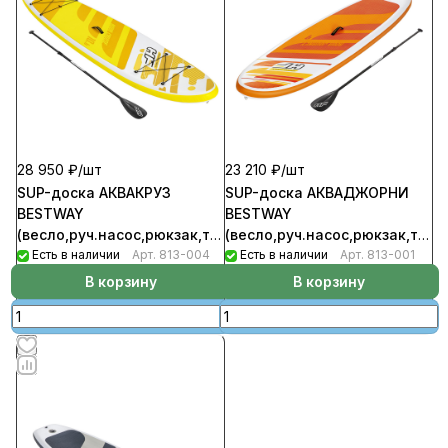
28 950 ₽/
шт
23 210 ₽/
шт
SUP-доска АКВАКРУЗ
SUP-доска АКВАДЖОРНИ
BESTWAY
BESTWAY
(весло,руч.насос,рюкзак,трос,плавник)
(весло,руч.насос,рюкзак,трос
3,20м*76см*12см, до 110кг,
Есть в наличии
Арт.
813-004
2,74м*76см*12см, до 110кг,
Есть в наличии
Арт.
813-001
65348
65349
В корзину
В корзину