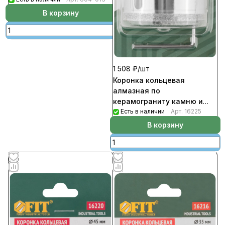
В корзину
1 508 ₽/
шт
Коронка кольцевая
алмазная по
керамограниту камню и
кафелю с центровочным
Есть в наличии
Арт.
16225
сверлом FIT диаметр 68мм
В корзину