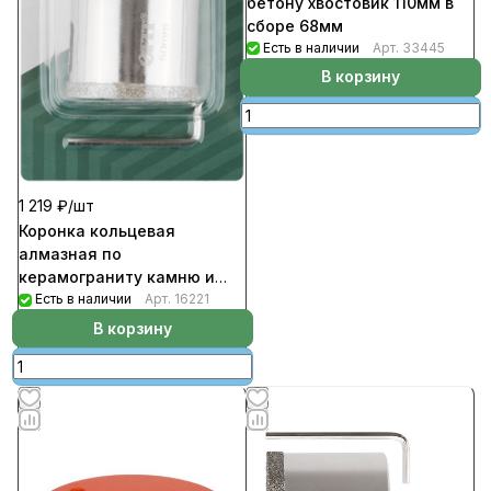
бетону хвостовик 110мм в
сборе 68мм
Есть в наличии
Арт.
33445
В корзину
1 219 ₽/
шт
Коронка кольцевая
алмазная по
керамограниту камню и
кафелю с центровочным
Есть в наличии
Арт.
16221
сверлом FIT диаметр 50мм
В корзину