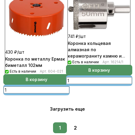
741 ₽/
шт
Коронка кольцевая
алмазная по
430 ₽/
шт
керамограниту камню и
Коронка по металлу Ермак
кафелю с центровочным
Есть в наличии
Арт.
16214/1
биметалл 102мм
сверлом FIT диаметр 30мм
В корзину
Есть в наличии
Арт.
604-021
В корзину
Загрузить еще
1
2