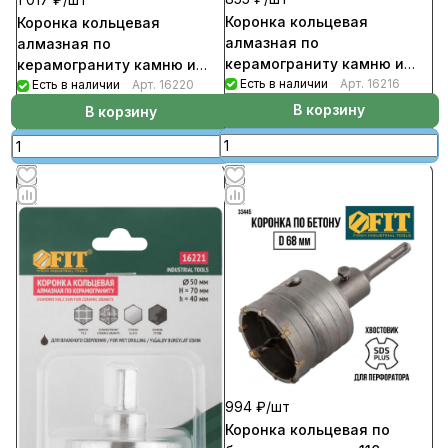
Коронка кольцевая
Коронка кольцевая
алмазная по
алмазная по
керамограниту камню и
керамограниту камню и
кафелю с центровочным
Есть в наличии
Арт.
16216
кафелю с центровочным
Есть в наличии
Арт.
16220
сверлом FIT диаметр 35мм
сверлом FIT диаметр 45мм
В корзину
В корзину
994 ₽/
шт
Коронка кольцевая по