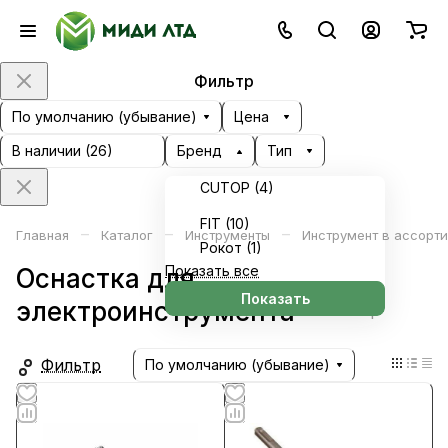
Фильтр
По умолчанию (убывание)
Цена
В наличии (
26
)
Бренд
Тип
CUTOP (
4
)
FIT (
10
)
–
–
–
Главная
Каталог
Инструменты
Инструмент в ассорт
Рокот (
1
)
Показать все
Оснастка для
Показать
электроинструмента
31 товар
Фильтр
По умолчанию (убывание)