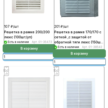
107 ₽/
шт
201 ₽/
шт
Решетка в рамке 200/200
Решетка в рамке 170/170 с
люкс (100шт/уп)
сеткой ,с защитой от
Есть в наличии
Арт.
01-35472
обратной тяги люкс (150шт/
уп)
Есть в наличии
Арт.
01-38542
В корзину
В корзину