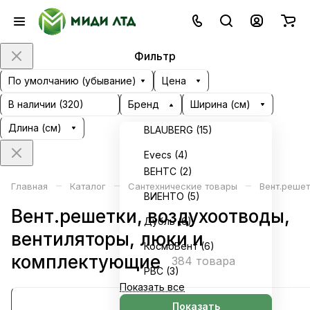
Фильтр
По умолчанию (убывание)
Цена
В наличии (
320
)
Бренд
Ширина (см)
Длина (см)
BLAUBERG (
15
)
Evecs (
4
)
ВЕНТС (
2
)
–
–
–
Главная
Каталог
Сантехнические товары
Вент.решет
ВИЕНТО (
5
)
Вент.решетки, воздухоотводы,
Дубль (
6
)
вентиляторы, люки и
КосмоВент (
6
)
комплектующие
384 товара
РВС (
3
)
Показать все
Показать