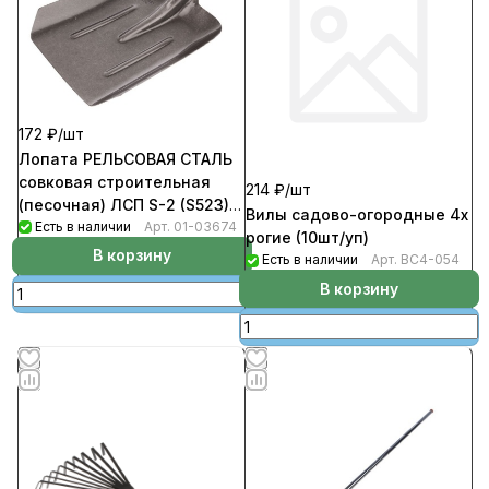
172 ₽/
шт
Лопата РЕЛЬСОВАЯ СТАЛЬ
совковая строительная
214 ₽/
шт
(песочная) ЛСП S-2 (S523)
Вилы садово-огородные 4х
(12шт/уп)
Есть в наличии
Арт.
01-03674
рогие (10шт/уп)
В корзину
Есть в наличии
Арт.
ВС4-054
В корзину