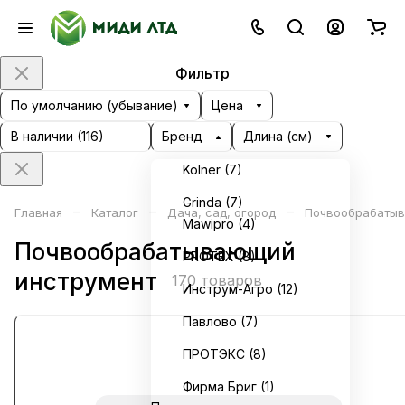
Фильтр
По умолчанию (убывание)
Цена
В наличии (
116
)
Бренд
Длина (см)
Kolner (
7
)
Grinda (
7
)
–
–
–
Главная
Каталог
Дача, сад, огород
Почвообрабатыв
Mawipro (
4
)
Почвообрабатывающий
PROTEX (
8
)
инструмент
170 товаров
Инструм-Агро (
12
)
Павлово (
7
)
ПРОТЭКС (
8
)
Фирма Бриг (
1
)