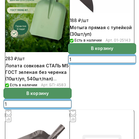
188 ₽/
шт
Мотыга прямая с тулейкой
(30шт/уп)
Есть в наличии
Арт.
01-25143
В корзину
283 ₽/
шт
Лопата совковая СТАЛЬ М5
ГОСТ зеленая без черенка
(10шт/уп, 540шт/пал)
Россия
Есть в наличии
Арт.
БП-4583
В корзину