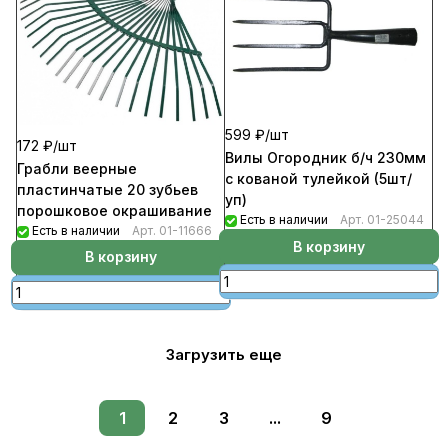
599 ₽/
шт
172 ₽/
шт
Вилы Огородник б/ч 230мм
Грабли веерные
с кованой тулейкой (5шт/
пластинчатые 20 зубьев
уп)
порошковое окрашивание
Есть в наличии
Арт.
01-25044
Есть в наличии
Арт.
01-11666
В корзину
В корзину
Загрузить еще
1
2
3
...
9