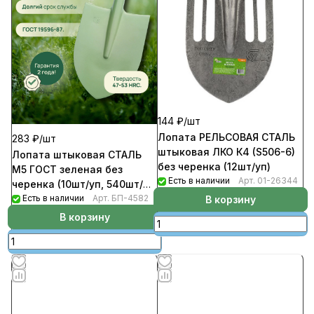
144 ₽/
шт
Лопата РЕЛЬСОВАЯ СТАЛЬ
283 ₽/
шт
штыковая ЛКО К4 (S506-6)
Лопата штыковая СТАЛЬ
без черенка (12шт/уп)
М5 ГОСТ зеленая без
Есть в наличии
Арт.
01-26344
черенка (10шт/уп, 540шт/
пал) Россия
Есть в наличии
Арт.
БП-4582
В корзину
В корзину