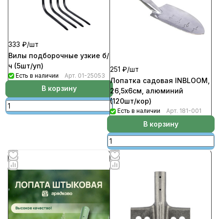
333 ₽/
шт
Вилы подборочные узкие б/
ч (5шт/уп)
251 ₽/
шт
Есть в наличии
Арт.
01-25053
Лопатка садовая INBLOOM,
В корзину
26,5х6см, алюминий
(120шт/кор)
Есть в наличии
Арт.
181-001
В корзину