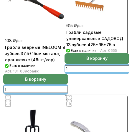
615 ₽/
шт
Грабли садовые
универсальные САДОВОД
108 ₽/
шт
13 зубьев 425*95*75 в
Грабли веерные INBLOOM 9
сборе с алюминиевым
Есть в наличии
Арт.
0655
зубьев 37,5*15см металл,
черенком оранжевые
В корзину
оранжевые (48шт/кор)
Есть в наличии
Арт.
181-009оранж
В корзину