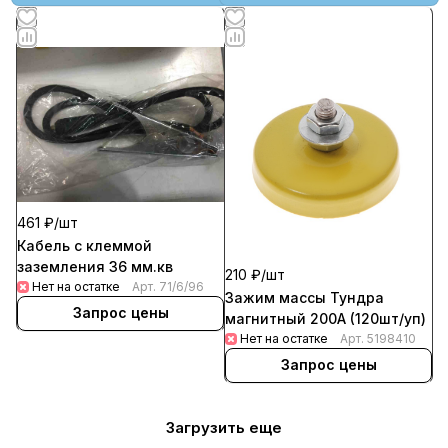
461 ₽/
шт
Кабель с клеммой
заземления 36 мм.кв
210 ₽/
шт
Нет на остатке
Арт.
71/6/96
Зажим массы Тундра
Запрос цены
магнитный 200А (120шт/уп)
Нет на остатке
Арт.
5198410
Запрос цены
Загрузить еще