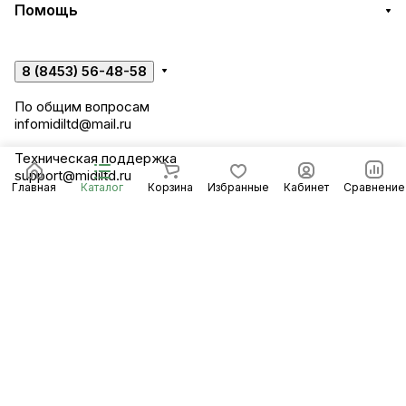
Помощь
8 (8453) 56-48-58
По общим вопросам
infomidiltd@mail.ru
Техническая поддержка
support@midiltd.ru
Главная
Каталог
Корзина
Избранные
Кабинет
Сравнение
Энгельсский район, посёлок Пробуждение,
строение 3
© 2026 Компания «Миди ЛТД»