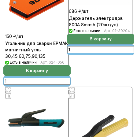
686 ₽/
шт
Держатель электродов
800А Smash (20шт/уп)
Есть в наличии
Арт.
01-39204
150 ₽/
шт
В корзину
Угольник для сварки ЕРМАК
магнитный углы
30,45,60,75,90,135
Есть в наличии
Арт.
624-056
В корзину