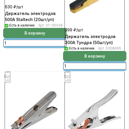
630 ₽/
шт
Держатель электродов
500А Staltech (20шт/уп)
Есть в наличии
Арт.
01-39436
399 ₽/
шт
В корзину
Держатель электродов
300А Тундра (50шт/уп)
Есть в наличии
Арт.
5308695
В корзину