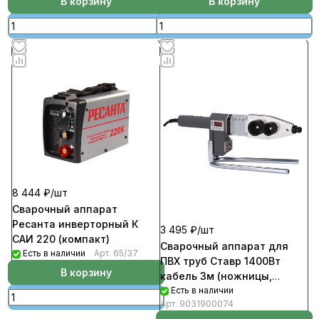
В корзину
В корзину
8 444 ₽/
шт
Сварочный аппарат
Ресанта инверторный К
3 495 ₽/
шт
САИ 220 (компакт)
Сварочный аппарат для
Есть в наличии
Арт.
65/37
ПВХ труб Ставр 1400Вт
В корзину
кабель 3м (ножницы,
рулетка, кейс)
Есть в наличии
Арт.
9031900074