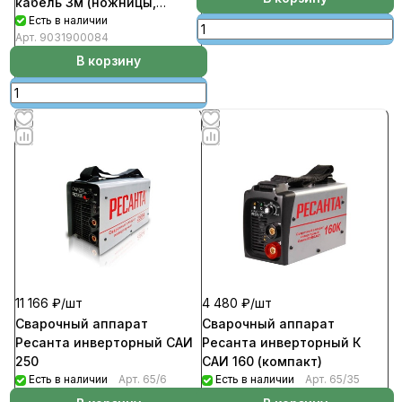
кабель 3м (ножницы,
рулетка, кейс)
Есть в наличии
Арт.
9031900084
В корзину
11 166 ₽/
шт
4 480 ₽/
шт
Сварочный аппарат
Сварочный аппарат
Ресанта инверторный САИ
Ресанта инверторный К
250
САИ 160 (компакт)
Есть в наличии
Арт.
65/6
Есть в наличии
Арт.
65/35