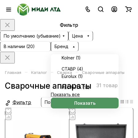
Фильтр
По умолчанию (убывание)
Цена
В наличии (
20
)
Бренд
Kolner (
1
)
СТАВР (
4
)
–
–
–
Главная
Каталог
Сварка
Сварочные аппараты
Eurolux (
1
)
Сварочные аппараты
31 товар
РЕСАНТА (
13
)
Показать все
Фильтр
По умолчанию (убывание)
Показать