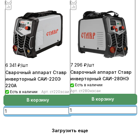
7 296 ₽/
шт
6 341 ₽/
шт
Сварочный аппарат Ставр
Сварочный аппарат Ставр
инверторный САИ-280НЭ
инверторный САИ-220Э
Есть в наличии
220А
Арт.
ст280нэсаи
Есть в наличии
Арт.
ст220эсаи
В корзину
В корзину
Загрузить еще