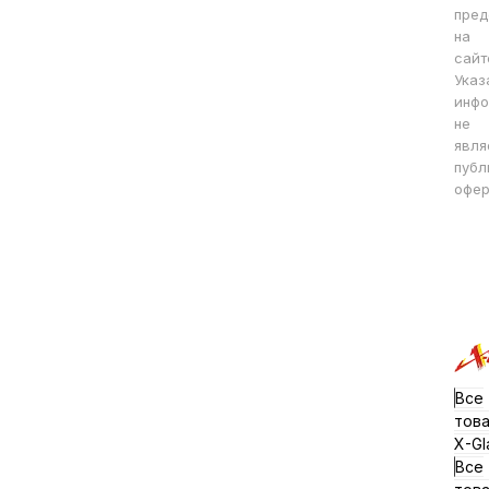
пред
на
сайт
Указ
инфо
не
явля
публ
офер
Все
тов
X-Gl
Все