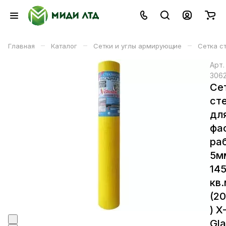
–
–
–
Главная
Каталог
Сетки и углы армирующие
Сетка с
Арт
306
Се
ст
дл
фа
ра
5м
145
кв.
(2
) X
Gla