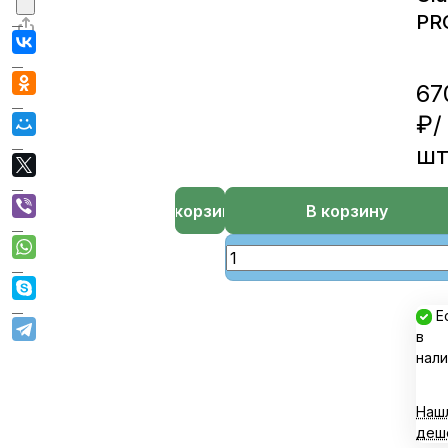
PR
67
₽/
ш
В корзине
В корзину
Е
в
нали
Наш
деш