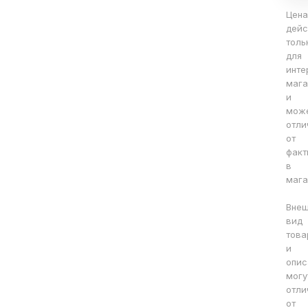
Цена
дейс
толь
для
инте
мага
и
мож
отли
от
факт
в
мага
Вне
вид
това
и
опис
могу
отли
от