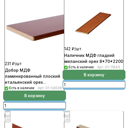
142 ₽/
шт
Наличник МДФ гладкий
миланский орех 8*70*2200
231 ₽/
шт
Есть в наличии
Арт.
01-11643
Добор МДФ
В корзину
ламинированный плоский
итальянский орех
100*8*2070
Есть в наличии
Арт.
01-04528
В корзину