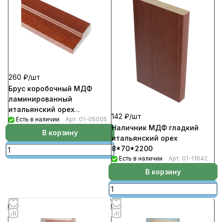
260 ₽/
шт
Брус коробочный МДФ
ламинированный
итальянский орех
142 ₽/
шт
26*70*2070
Есть в наличии
Арт.
01-05005
Наличник МДФ гладкий
В корзину
итальянский орех
8*70*2200
Есть в наличии
Арт.
01-11642
В корзину