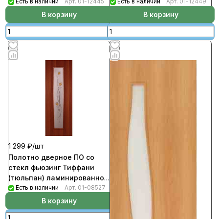
матовое белое 900
Есть в наличии
Арт.
01-12445
матовое белое 900
Есть в наличии
Арт.
01-12449
В корзину
В корзину
1 299 ₽/
шт
Полотно дверное ПО со
стекл фьюзинг Тиффани
(тюльпан) ламинированное
итальянский орех 900
Есть в наличии
Арт.
01-08527
В корзину