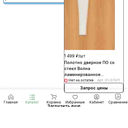
1 499 ₽/
шт
Полотно дверное ПО со
стекл Волна
ламинированное
миланский орех 600
Нет на остатке
Арт.
01-07411
Запрос цены
Главная
Каталог
Корзина
Избранные
Кабинет
Сравнение
Загрузить еще
1
2
3
...
9