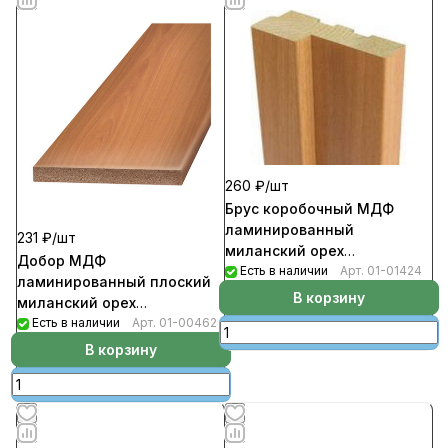
260 ₽/
шт
Брус коробочный МДФ
ламинированный
231 ₽/
шт
миланский орех
Добор МДФ
26*70*2070
Есть в наличии
Арт.
01-01424
ламинированный плоский
В корзину
миланский орех
100*8*2070 (10шт)
Есть в наличии
Арт.
01-00462
В корзину