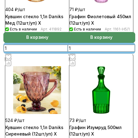
404 ₽/
шт
71 ₽/
шт
Кувшин стекло 1,1л Daniks
Графин Фиолетовый 450мл
Мед (12шт/уп) Х
(12шт/уп) Х
Есть в наличии
Арт.
411892
Есть в наличии
Арт.
1161-Н5/1
В корзину
В корзину
524 ₽/
шт
73 ₽/
шт
Кувшин стекло 1,1л Daniks
Графин Изумруд 500мл
Сиреневый (12шт/уп) Х
(12шт/уп) Х