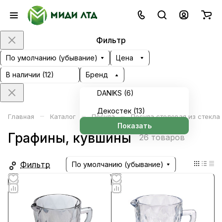
Фильтр
По умолчанию (убывание)
Цена
В наличии (
12
)
Бренд
DANIKS (
6
)
Декостек (
13
)
–
–
–
Главная
Каталог
Посуда
Посуда столовая из стекла
Показать
Графины, кувшины
26 товаров
Фильтр
По умолчанию (убывание)