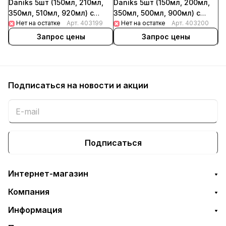
Daniks 5шт (150мл, 210мл,
Daniks 5шт (150мл, 200мл,
350мл, 510мл, 920мл) с
350мл, 500мл, 900мл) с
бирюзовыми крышками
Нет на остатке
Арт.
403199
синими крышками (12шт/уп)
Нет на остатке
Арт.
403200
Запрос цены
Запрос цены
Подписаться
на новости и акции
Подписаться
Интернет-магазин
Компания
Информация