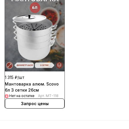
1 315 ₽/
шт
Мантоварка алюм. Scovo
6л 3 сетки 26см
Нет на остатке
Арт.
МТ-118
Запрос цены