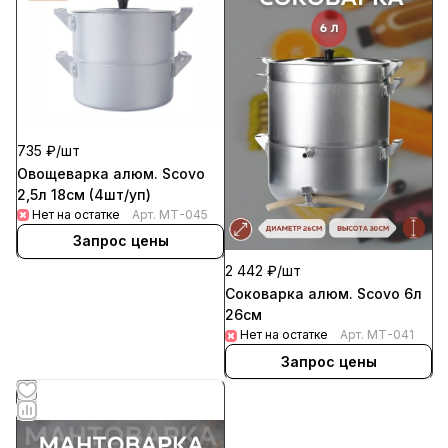
735 ₽/
шт
Овощеварка алюм. Scovo
2,5л 18см (4шт/уп)
Нет на остатке
Арт.
МТ-045
Запрос цены
2 442 ₽/
шт
Соковарка алюм. Scovo 6л
26см
Нет на остатке
Арт.
МТ-041
Запрос цены