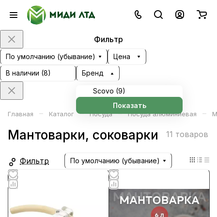
Фильтр
По умолчанию (убывание)
Цена
В наличии (
8
)
Бренд
Scovo (
9
)
Показать
–
–
–
–
Главная
Каталог
Посуда
Посуда алюминиевая
М
Мантоварки, соковарки
11 товаров
Фильтр
По умолчанию (убывание)