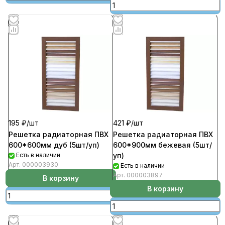
195 ₽/
шт
421 ₽/
шт
Решетка радиаторная ПВХ
Решетка радиаторная ПВХ
600*600мм дуб (5шт/уп)
600*900мм бежевая (5шт/
Есть в наличии
уп)
Арт.
000003930
Есть в наличии
Арт.
000003897
В корзину
В корзину