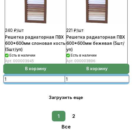
240 ₽/
шт
221 ₽/
шт
Решетка радиаторная ПВХ
Решетка радиаторная ПВХ
600*600мм слоновая кость
600*600мм бежевая (5шт/
(5шт/уп)
уп)
Есть в наличии
Есть в наличии
Арт.
000003945
Арт.
000003896
В корзину
В корзину
Загрузить еще
1
2
Все