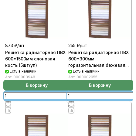
873 ₽/
шт
255 ₽/
шт
Решетка радиаторная ПВХ
Решетка радиаторная ПВХ
600*1500мм слоновая
600*300мм
кость (5шт/уп)
горизонтальная бежевая
Есть в наличии
(5шт/уп)
Есть в наличии
Арт.
000003948
Арт.
000002955
В корзину
В корзину