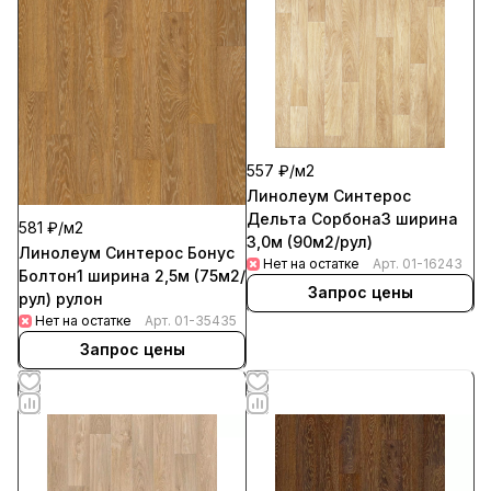
557 ₽/
м2
Линолеум Синтерос
Дельта Сорбона3 ширина
581 ₽/
м2
3,0м (90м2/рул)
Линолеум Синтерос Бонус
Нет на остатке
Арт.
01-16243
Болтон1 ширина 2,5м (75м2/
Запрос цены
рул) рулон
Нет на остатке
Арт.
01-35435
Запрос цены