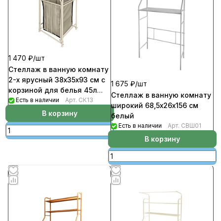
1 470 ₽/
шт
Стеллаж в ванную комнату
2-х ярусный 38х35х93 см с
1 675 ₽/
шт
корзиной для белья 45л
Стеллаж в ванную комнату
бежевый
Есть в наличии
Арт.
СК13
широкий 68,5х26х156 см
В корзину
белый
Есть в наличии
Арт.
СВШ01
В корзину