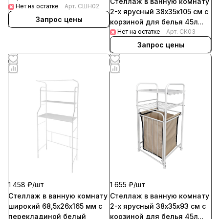
Стеллаж в ванную комнату
Нет на остатке
Арт.
СШН02
2-х ярусный 38х35х105 см с
Запрос цены
корзиной для белья 45л
бежевый
Нет на остатке
Арт.
СК03
Запрос цены
1 458 ₽/
шт
1 655 ₽/
шт
Стеллаж в ванную комнату
Стеллаж в ванную комнату
широкий 68,5х26х165 мм с
2-х ярусный 38х35х93 см с
перекладиной белый
корзиной для белья 45л