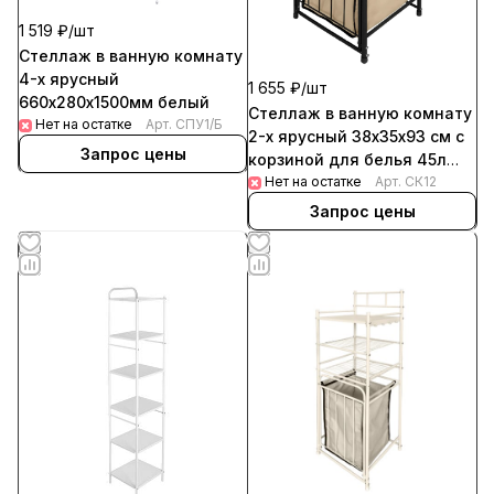
1 519 ₽/
шт
Стеллаж в ванную комнату
4-х ярусный
1 655 ₽/
шт
660х280х1500мм белый
Стеллаж в ванную комнату
Нет на остатке
Арт.
СПУ1/Б
2-х ярусный 38х35х93 см с
Запрос цены
корзиной для белья 45л
черный
Нет на остатке
Арт.
СК12
Запрос цены