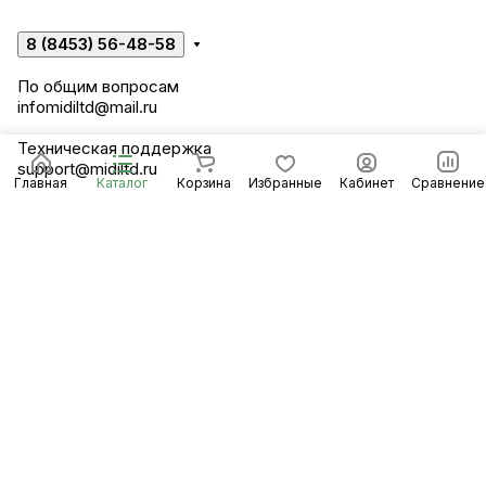
8 (8453) 56-48-58
По общим вопросам
infomidiltd@mail.ru
Техническая поддержка
support@midiltd.ru
Главная
Каталог
Корзина
Избранные
Кабинет
Сравнение
Энгельсский район, посёлок Пробуждение,
строение 3
© 2026 Компания «Миди ЛТД»