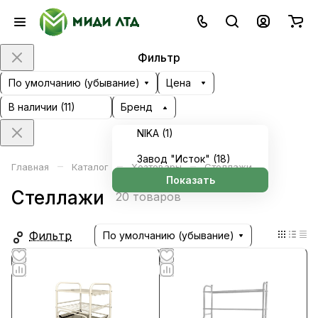
Фильтр
По умолчанию (убывание)
Цена
В наличии (
11
)
Бренд
NIKA (
1
)
Завод "Исток" (
18
)
–
–
–
Главная
Каталог
Хозтовары
Стеллажи
Показать
Стеллажи
20 товаров
Фильтр
По умолчанию (убывание)