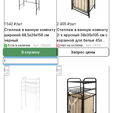
1 542 ₽/
шт
2 405 ₽/
шт
Стеллаж в ванную комнату
Стеллаж в ванную комнату
широкий 68,5х26х156 см
2-х ярусный 38х35х105 см с
черный
корзиной для белья 45л
Есть в наличии
Арт.
СВШ02
черный
Нет на остатке
Арт.
СК02
В корзину
Запрос цены