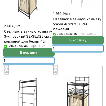
1 260 ₽/
шт
Стеллаж в ванную комнату
узкий 48х26х156 см
2 131 ₽/
шт
бежевый
Стеллаж в ванную комнату
Есть в наличии
Арт.
СВУ03
3-х ярусный 38х35х125 см с
В корзину
корзиной для белья 45л
черный
Есть в наличии
Арт.
СК22
В корзину