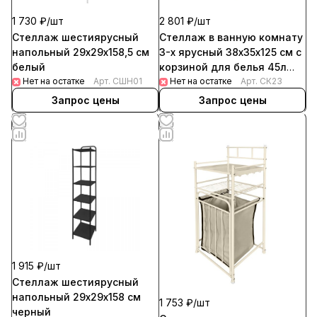
1 730 ₽/
шт
2 801 ₽/
шт
Стеллаж шестиярусный
Стеллаж в ванную комнату
напольный 29х29х158,5 см
3-х ярусный 38х35х125 см с
белый
корзиной для белья 45л
Нет на остатке
Арт.
СШН01
бежевый
Нет на остатке
Арт.
СК23
Запрос цены
Запрос цены
1 915 ₽/
шт
Стеллаж шестиярусный
напольный 29х29х158 см
1 753 ₽/
шт
черный