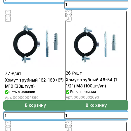
26 ₽/
шт
77 ₽/
шт
Хомут трубный 48-54 (1
Хомут трубный 162-168 (6")
1/2") М8 (100шт/уп)
М10 (30шт/уп)
Есть в наличии
Есть в наличии
Арт.
00000002693
Арт.
00000004860
В корзину
В корзину