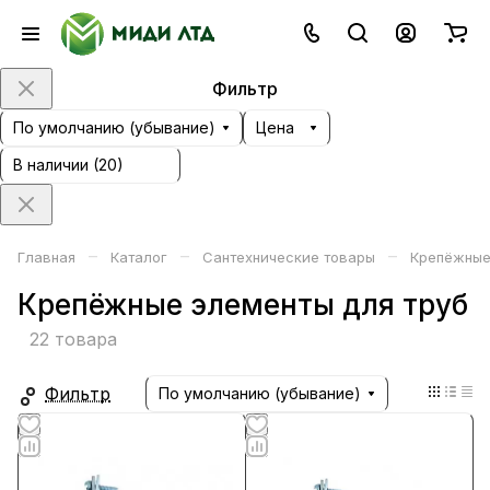
Фильтр
По умолчанию (убывание)
Цена
В наличии (
20
)
–
–
–
Главная
Каталог
Сантехнические товары
Крепёжные
Крепёжные элементы для труб
22 товара
Фильтр
По умолчанию (убывание)