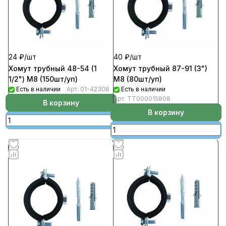
24 ₽/
шт
40 ₽/
шт
Хомут трубный 48-54 (1
Хомут трубный 87-91 (3")
1/2") М8 (150шт/уп)
М8 (80шт/уп)
Есть в наличии
Арт.
01-42306
Есть в наличии
Арт.
ТТ000015808
В корзину
В корзину