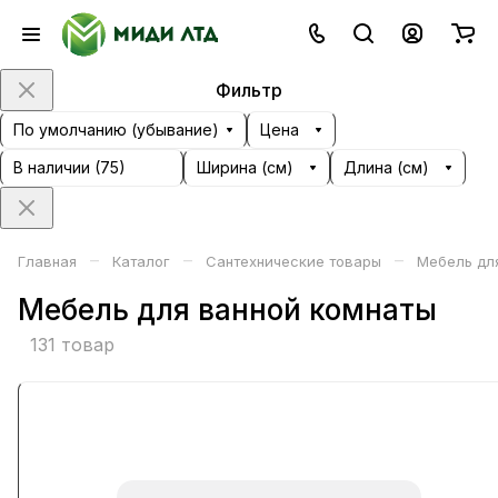
Фильтр
По умолчанию (убывание)
Цена
В наличии (
75
)
Ширина (см)
Длина (см)
–
–
–
Главная
Каталог
Сантехнические товары
Мебель дл
Мебель для ванной комнаты
131 товар