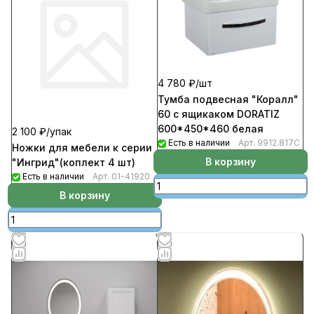
4 780 ₽/
шт
Тумба подвесная "Коралл"
60 с ящикаком DORATIZ
600*450*460 белая
2 100 ₽/
упак
Есть в наличии
Арт.
9912.817С
Ножки для мебели к серии
В корзину
"Ингрид"(коплект 4 шт)
Есть в наличии
Арт.
01-41920
В корзину