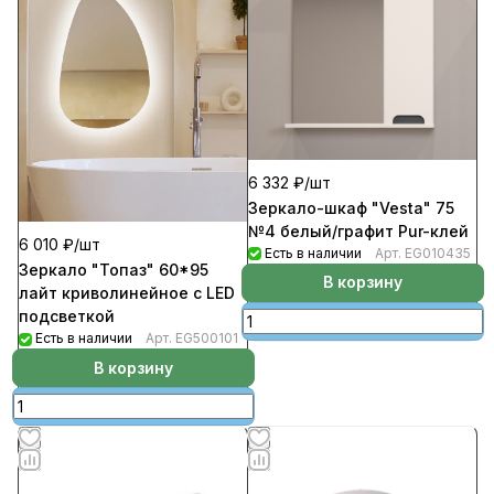
6 332 ₽/
шт
Зеркало-шкаф "Vesta" 75
№4 белый/графит Pur-клей
6 010 ₽/
шт
Есть в наличии
Арт.
EG010435
Зеркало "Топаз" 60*95
В корзину
лайт криволинейное c LED
подсветкой
Есть в наличии
Арт.
EG500101
В корзину