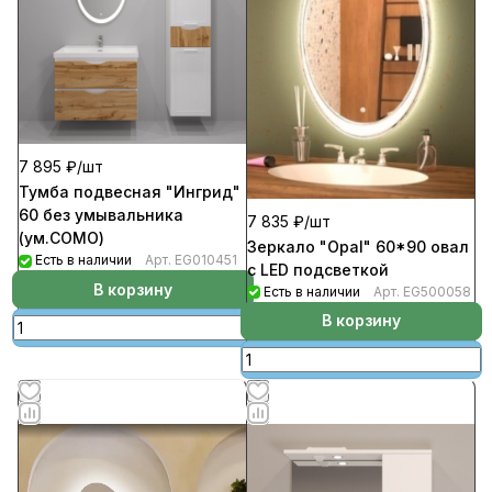
7 895 ₽/
шт
Тумба подвесная "Ингрид"
60 без умывальника
7 835 ₽/
шт
(ум.СОМО)
Зеркало "Opal" 60*90 овал
Есть в наличии
Арт.
EG010451
c LED подсветкой
В корзину
Есть в наличии
Арт.
EG500058
В корзину