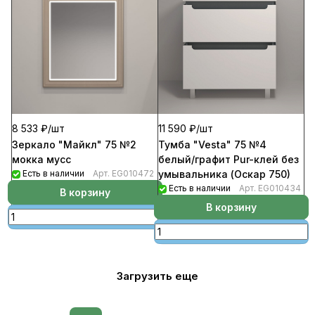
8 533 ₽/
шт
11 590 ₽/
шт
Зеркало "Майкл" 75 №2
Тумба "Vesta" 75 №4
мокка мусс
белый/графит Pur-клей без
Есть в наличии
Арт.
EG010472
умывальника (Оскар 750)
Есть в наличии
Арт.
EG010434
В корзину
В корзину
Загрузить еще