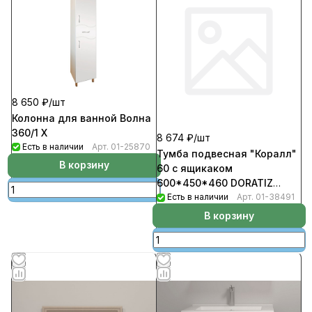
8 650 ₽/
шт
Колонна для ванной Волна
360/1 Х
8 674 ₽/
шт
Есть в наличии
Арт.
01-25870
Тумба подвесная "Коралл"
В корзину
60 с ящикаком
600*450*460 DORATIZ
светлый дуб/умыв.COMO 60
Есть в наличии
Арт.
01-38491
В корзину