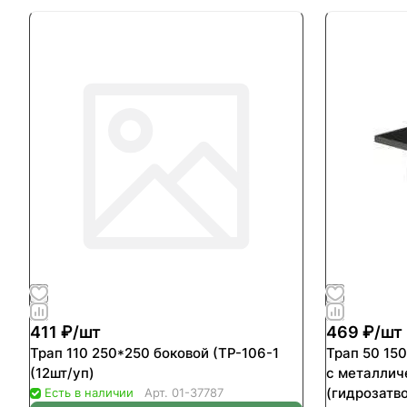
411 ₽/
шт
469 ₽/
шт
Трап 110 250*250 боковой (ТР-106-1
Трап 50 15
(12шт/уп)
с металлич
(гидрозатв
Есть в наличии
Арт.
01-37787