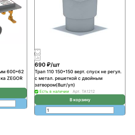
690 ₽/
шт
0мм 600*62
Трап 110 150*150 верт. спуск не регул.
ска ZEGOR
с метал. решеткой с двойным
затвором(8шт/уп)
Есть в наличии
Арт.
ТА1212
В корзину