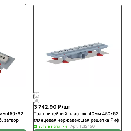
3 742.90 ₽/
шт
0мм 450*62
Трап линейный пластик. 40мм 450*62
. затвор
глянцевая нержавеющая решетка Риф
M
Есть в наличии
Арт.
TL1245G