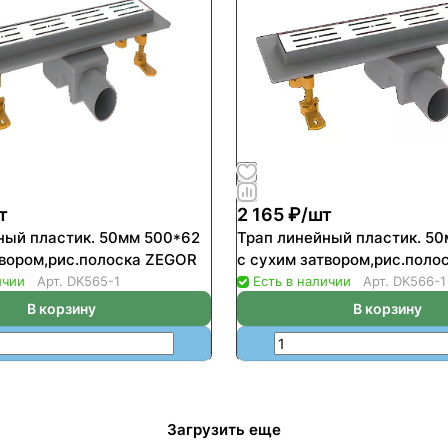
т
2 165 ₽/
шт
ный пластик. 50мм 500*62
Трап линейный пластик. 5
твором,рис.полоска ZEGOR
с сухим затвором,рис.поло
ичии
Арт.
DK565-1
Есть в наличии
Арт.
DK566-1
В корзину
В корзину
Загрузить еще