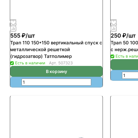
555 ₽/
шт
250 ₽/
шт
Трап 110 150*150 вертикальный спуск с
Трап 50 10
металлической решеткой
с нерж.реш
(гидрозатвор) Татполимер
Есть в нал
Есть в наличии
Арт.
507323
В корзину