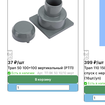
37 ₽/
шт
399 ₽/
шт
Трап 50 100*100 вертикальный (РТП)
Трап 110 1
спуск с не
Есть в наличии
Арт.
ТП ВК 50 10/10 верт
(16шт/уп)
В корзину
Есть в нал