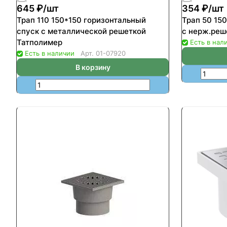
645 ₽/
шт
354 ₽/
шт
Трап 110 150*150 горизонтальный
Трап 50 15
спуск с металлической решеткой
с нерж.реш
Татполимер
Есть в нал
Есть в наличии
Арт.
01-07920
В корзину