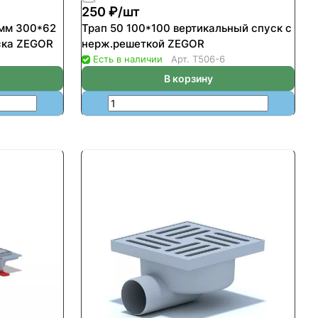
250 ₽/
шт
0мм 300*62
Трап 50 100*100 вертикальный спуск с
ска ZEGOR
нерж.решеткой ZEGOR
Есть в наличии
Арт.
T506-6
В корзину