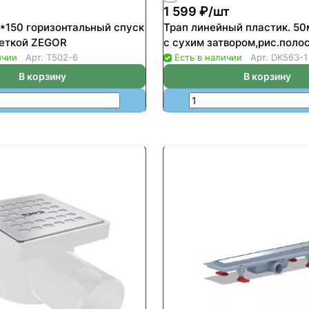
1 599 ₽/
шт
0*150 горизонтальный спуск
Трап линейный пластик. 5
еткой ZEGOR
с сухим затвором,рис.поло
ичии
Арт.
T502-6
Есть в наличии
Арт.
DK563-1
В корзину
В корзину