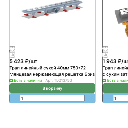
5 423 ₽/
шт
1 943 ₽/
ш
Трап линейный сухой 40мм 750*72
Трап линей
глянцевая нержавеющая решетка Бриз
с сухим за
Есть в наличии
Арт.
TLQ1375G
Есть в нал
В корзину