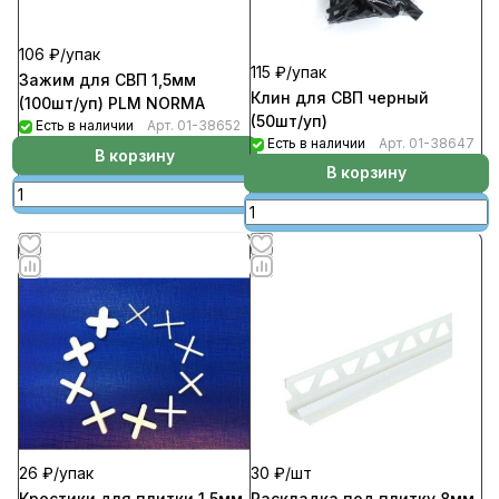
106 ₽/
упак
115 ₽/
упак
Зажим для СВП 1,5мм
Клин для СВП черный
(100шт/уп) PLM NORMA
(50шт/уп)
Есть в наличии
Арт.
01-38652
Есть в наличии
Арт.
01-38647
В корзину
В корзину
26 ₽/
упак
30 ₽/
шт
Крестики для плитки 1,5мм
Раскладка под плитку 8мм