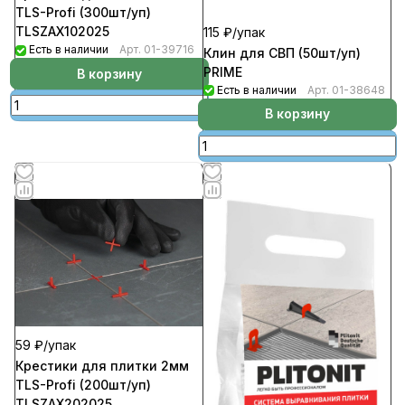
TLS-Profi (300шт/уп)
TLSZAX102025
115 ₽/
упак
Есть в наличии
Арт.
01-39716
Клин для СВП (50шт/уп)
PRIME
В корзину
Есть в наличии
Арт.
01-38648
В корзину
59 ₽/
упак
Крестики для плитки 2мм
TLS-Profi (200шт/уп)
TLSZAX202025