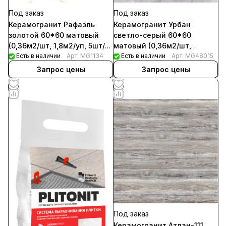
Под заказ
Под заказ
Керамогранит Рафаэль
Керамогранит Урбан
золотой 60*60 матовый
светло-серый 60*60
(0,36м2/шт, 1,8м2/уп, 5шт/
матовый (0,36м2/шт,
уп) Х
Есть в наличии
Арт.
MG1134
1,44м2/уп, 4шт/уп)
Есть в наличии
Арт.
MG48015
Запрос цены
Запрос цены
Под заказ
Керамогранит Атлан-111