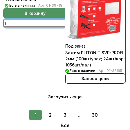
Есть в наличии
Арт.
01-39718
В корзину
Под заказ
Зажим PLITONIT SVP-PROFI
2мм (100шт/упак; 24шт/кор;
1056шт/пал)
Есть в наличии
Арт.
01-32195
Запрос цены
Загрузить еще
1
2
3
...
30
Все