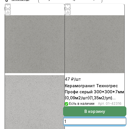
47 ₽/
шт
Керамогранит Техногрес
Профи серый 300*300*7мм
(0,09м2/шт)(1,35м2/уп)
(15шт/уп)(780шт/пал) 2Сорт
Есть в наличии
Арт.
01-42316
В корзину