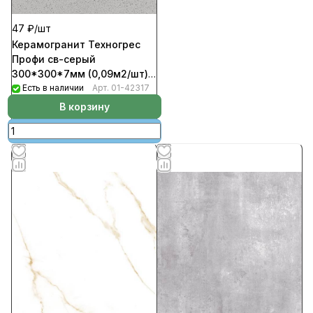
47 ₽/
шт
Керамогранит Техногрес
Профи св-серый
300*300*7мм (0,09м2/шт)
(1,35м2/уп)(15шт/уп)(780шт/
Есть в наличии
Арт.
01-42317
пал) 2Сорт
В корзину