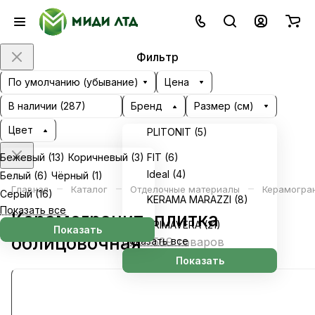
Фильтр
По умолчанию (убывание)
Цена
В наличии (
287
)
Бренд
Размер (см)
Цвет
PLITONIT (
5
)
Бежевый (
13
)
Коричневый (
3
)
FIT (
6
)
Ideal (
4
)
Белый (
6
)
Чёрный (
1
)
–
–
–
Главная
Каталог
Отделочные материалы
Керамогран
Серый (
16
)
KERAMA MARAZZI (
8
)
Показать все
Керамогранит, плитка
PRIMAVERA (
21
)
Показать
облицовочная
Показать все
589 товаров
Показать