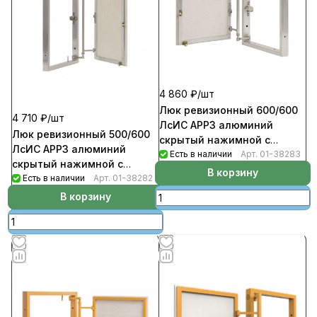
4 860 ₽/
шт
Люк ревизионный 600/600
4 710 ₽/
шт
ЛсИС АРРЗ алюминий
Люк ревизионный 500/600
скрытый нажимной с
ЛсИС АРРЗ алюминий
регулируемой петлей
Есть в наличии
Арт.
01-38283
скрытый нажимной с
В корзину
регулируемой петлей
Есть в наличии
Арт.
01-38282
В корзину