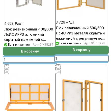
3 726 ₽/
шт
4 623 ₽/
шт
Люк ревизионный 500/500
Люк ревизионный 400/600
ЛсИС РРЗ металл скрытый
ЛсИС АРРЗ алюминий
нажимной с регулируемой
скрытый нажимной с
петлей
Есть в наличии
Арт.
01-38278
регулируемой петлей
Есть в наличии
Арт.
01-38281
В корзину
В корзину