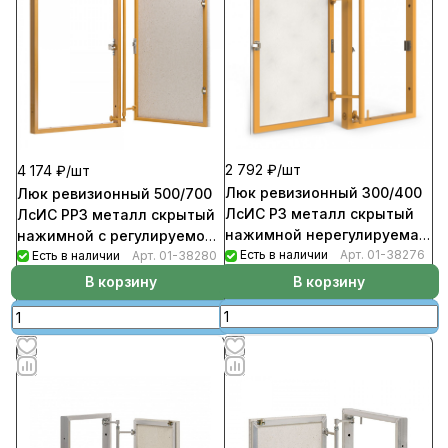
2 792 ₽/
шт
4 174 ₽/
шт
Люк ревизионный 300/400
Люк ревизионный 500/700
ЛсИС РЗ металл скрытый
ЛсИС РРЗ металл скрытый
нажимной нерегулируемая
нажимной с регулируемой
петля
Есть в наличии
Арт.
01-38276
петлей
Есть в наличии
Арт.
01-38280
В корзину
В корзину