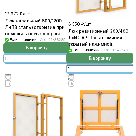
17 672 ₽/
шт
Люк напольный 600/1200
6 550 ₽/
шт
ЛнПВ сталь (открытие при
Люк ревизионный 300/400
помощи газовых упоров)
ЛсИС АР-Про алюминий
Есть в наличии
Арт.
01-38285
скрытый нажимной
В корзину
регулируемая петля
Есть в наличии
Арт.
01-41249
В корзину