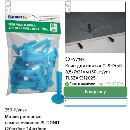
53 ₽/
упак
Клин для плитки TLS-Profi
8,5х7х31мм (50шт/уп)
TLSZAK312025
Есть в наличии
Арт.
01-39723
В корзину
259 ₽/
упак
Маяки реперные
самоклеящиеся PLITONIT
(20шт/уп; 24шт/кор;