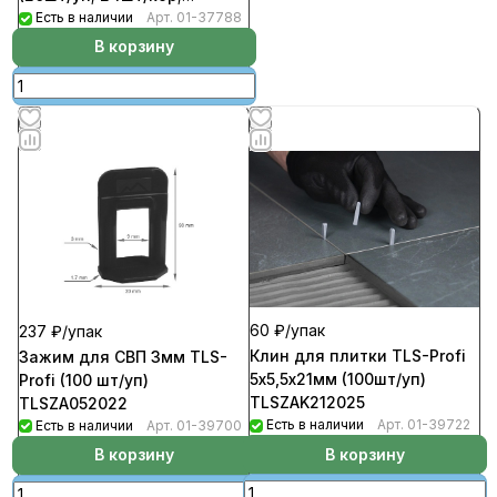
1056шт/пал)
Есть в наличии
Арт.
01-37788
В корзину
60 ₽/
упак
237 ₽/
упак
Клин для плитки TLS-Profi
Зажим для СВП 3мм TLS-
5х5,5х21мм (100шт/уп)
Profi (100 шт/уп)
TLSZAK212025
TLSZA052022
Есть в наличии
Арт.
01-39722
Есть в наличии
Арт.
01-39700
В корзину
В корзину