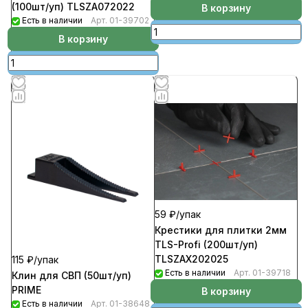
(100шт/уп) TLSZA072022
В корзину
Есть в наличии
Арт.
01-39702
В корзину
59 ₽/
упак
Крестики для плитки 2мм
TLS-Profi (200шт/уп)
TLSZAX202025
115 ₽/
упак
Есть в наличии
Арт.
01-39718
Клин для СВП (50шт/уп)
PRIME
В корзину
Есть в наличии
Арт.
01-38648