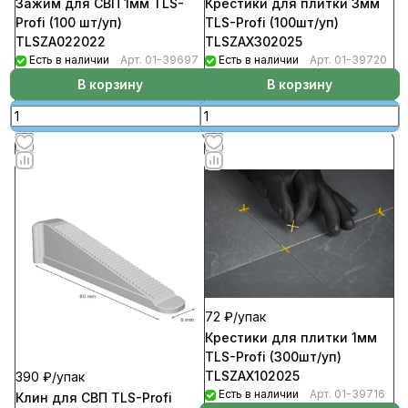
Зажим для СВП 1мм TLS-
Крестики для плитки 3мм
Profi (100 шт/уп)
TLS-Profi (100шт/уп)
TLSZA022022
TLSZAX302025
Есть в наличии
Арт.
01-39697
Есть в наличии
Арт.
01-39720
В корзину
В корзину
72 ₽/
упак
Крестики для плитки 1мм
TLS-Profi (300шт/уп)
TLSZAX102025
390 ₽/
упак
Есть в наличии
Арт.
01-39716
Клин для СВП TLS-Profi