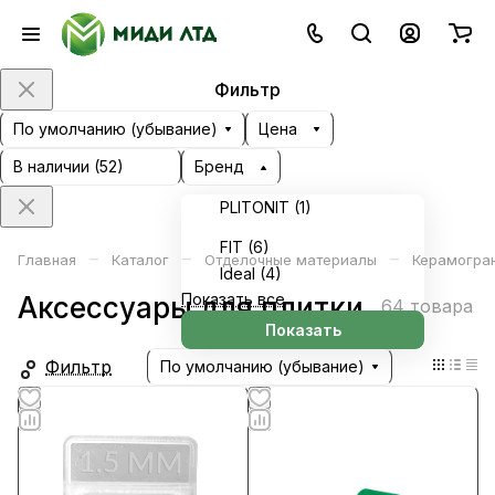
Фильтр
По умолчанию (убывание)
Цена
В наличии (
52
)
Бренд
PLITONIT (
1
)
FIT (
6
)
–
–
–
Главная
Каталог
Отделочные материалы
Керамогран
Ideal (
4
)
Показать все
Аксессуары для плитки
64 товара
Показать
Фильтр
По умолчанию (убывание)