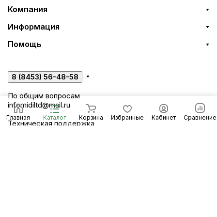
Компания
Информация
Помощь
8 (8453) 56-48-58
По общим вопросам
infomidiltd@mail.ru
Главная
Каталог
Корзина
Избранные
Кабинет
Сравнение
Техническая поддержка
support@midiltd.ru
Энгельсский район, посёлок Пробуждение,
строение 3