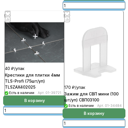
40 ₽/
упак
Крестики для плитки 4мм
TLS-Profi (75шт/уп)
TLSZAX402025
170 ₽/
упак
Есть в наличии
Арт.
01-39721
Зажим для СВП мини (100
шт/уп) СВП0З100
В корзину
Есть в наличии
Арт.
01-34484
В корзину