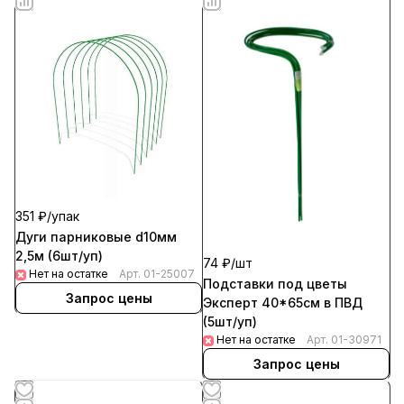
351 ₽/
упак
Дуги парниковые d10мм
2,5м (6шт/уп)
74 ₽/
шт
Нет на остатке
Арт.
01-25007
Подставки под цветы
Запрос цены
Эксперт 40*65см в ПВД
(5шт/уп)
Нет на остатке
Арт.
01-30971
Запрос цены