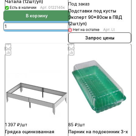
Чатала (12шт/уп)
Под заказ
Есть в наличии
Арт.
012214бк
Подставки под кусты
В корзину
Эксперт 90*80см в ПВД
(2шт/уп)
Нет на остатке
Арт.
Lt
Запрос цены
1 397 ₽/
шт
85 ₽/
шт
Грядка оцинкованная
Парник на подоконник 3-х