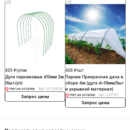
420 ₽/
упак
426 ₽/
шт
Дуги парниковые d10мм 3м
Парник Прекрасная дача в
(6шт/уп)
сборе 4м (дуга d=16мм/5шт
Нет на остатке
Арт.
01-20926
и укрывной материал)
Нет на остатке
Арт.
237121
Запрос цены
Запрос цены