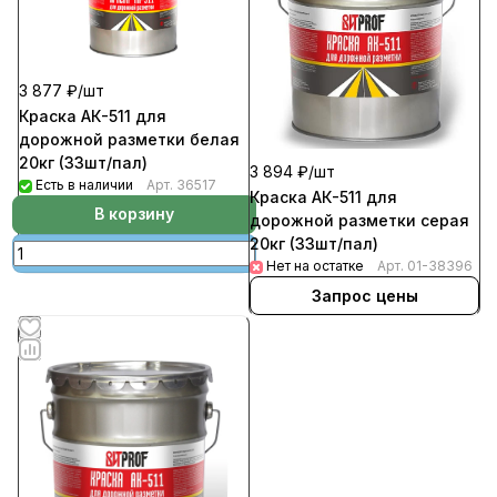
3 877 ₽/
шт
Краска АК-511 для
дорожной разметки белая
20кг (33шт/пал)
3 894 ₽/
шт
Есть в наличии
Арт.
36517
Краска АК-511 для
В корзину
дорожной разметки серая
20кг (33шт/пал)
Нет на остатке
Арт.
01-38396
Запрос цены