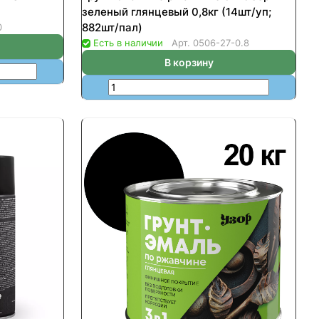
зеленый глянцевый 0,8кг (14шт/уп;
882шт/пал)
0
Есть в наличии
Арт.
0506-27-0.8
В корзину