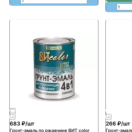
683 ₽/
шт
266 ₽/
шт
Грунт-эмаль по ржавчине ВИТ color
Грунт-эмал