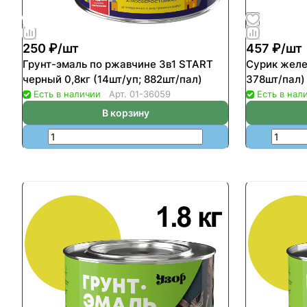
250 ₽/
шт
457 ₽/
шт
Грунт-эмаль по ржавчине 3в1 START
Сурик желе
черный 0,8кг (14шт/уп; 882шт/пал)
378шт/пал)
Есть в наличии
Арт.
01-36059
Есть в нал
В корзину