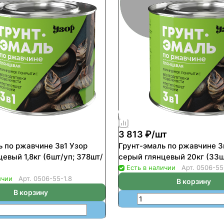
3 813 ₽/
шт
ь по ржавчине 3в1 Узор
Грунт-эмаль по ржавчине 3
евый 1,8кг (6шт/уп; 378шт/
серый глянцевый 20кг (33ш
Есть в наличии
Арт.
0506-55
ичии
Арт.
0506-55-1.8
В корзину
В корзину