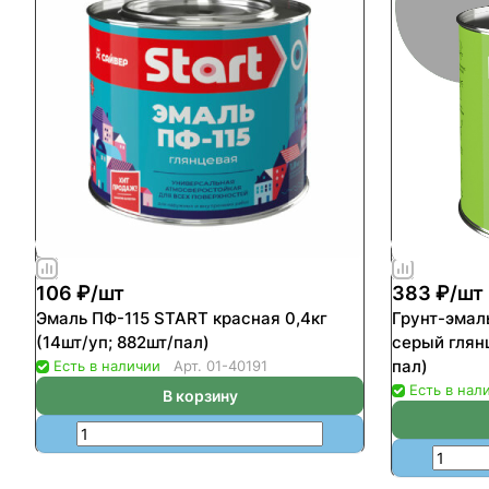
106 ₽/
шт
383 ₽/
шт
Эмаль ПФ-115 START красная 0,4кг
Грунт-эмал
(14шт/уп; 882шт/пал)
серый глянц
пал)
Есть в наличии
Арт.
01-40191
Есть в нал
В корзину