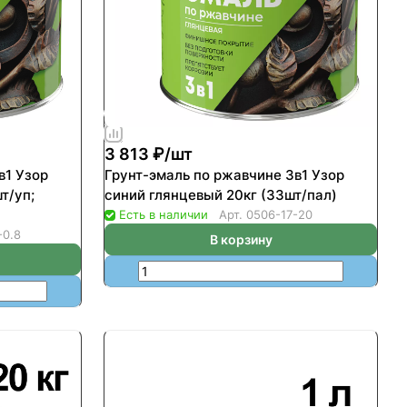
3 813 ₽/
шт
в1 Узор
Грунт-эмаль по ржавчине 3в1 Узор
т/уп;
синий глянцевый 20кг (33шт/пал)
Есть в наличии
Арт.
0506-17-20
-0.8
В корзину