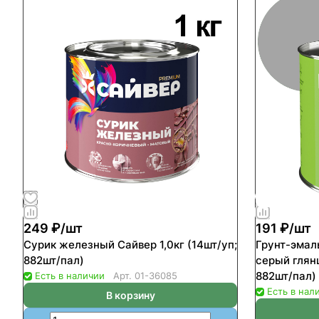
249 ₽/
шт
191 ₽/
шт
Сурик железный Сайвер 1,0кг (14шт/уп;
Грунт-эмал
882шт/пал)
серый глянц
882шт/пал)
Есть в наличии
Арт.
01-36085
Есть в нал
В корзину