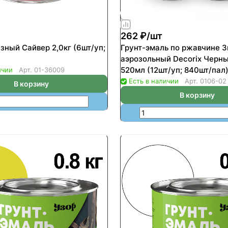
262 ₽/
шт
зный Сайвер 2,0кг (6шт/уп;
Грунт-эмаль по ржавчине 3
аэрозольный Decorix Черн
520мл (12шт/уп; 840шт/пал
ичии
Арт.
01-36009
Есть в наличии
Арт.
0106-02
В корзину
В корзину