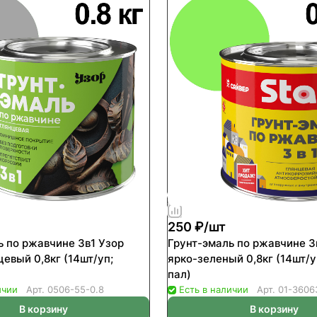
250 ₽/
шт
ь по ржавчине 3в1 Узор
Грунт-эмаль по ржавчине 3
евый 0,8кг (14шт/уп;
ярко-зеленый 0,8кг (14шт/у
пал)
ичии
Арт.
0506-55-0.8
Есть в наличии
Арт.
01-3606
В корзину
В корзину