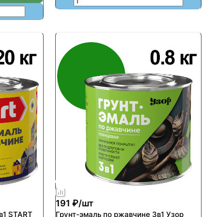
191 ₽/
шт
в1 START
Грунт-эмаль по ржавчине 3в1 Узор