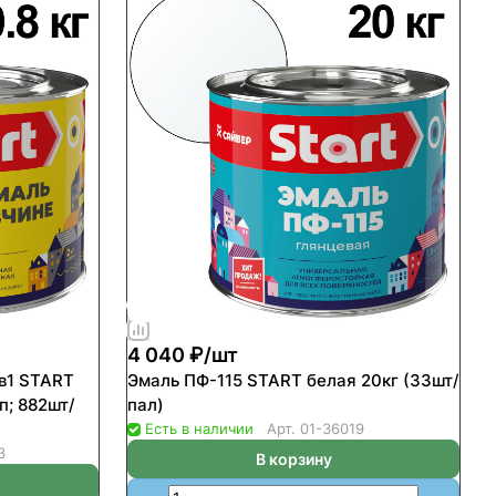
4 040 ₽/
шт
в1 START
Эмаль ПФ-115 START белая 20кг (33шт/
п; 882шт/
пал)
Есть в наличии
Арт.
01-36019
3
В корзину