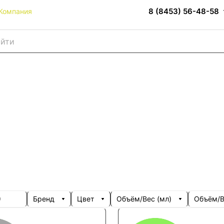
8 (8453) 56-48-58
Компания
)
Бренд
Цвет
Объём/Вес (мл)
Объём/Ве