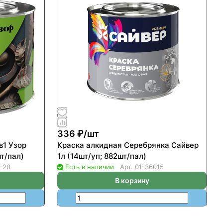
336 ₽/
шт
в1 Узор
Краска алкидная Серебрянка Сайвер
т/пал)
1л (14шт/уп; 882шт/пал)
-20
Есть в наличии
Арт.
01-36015
В корзину