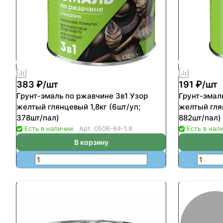
383 ₽/
шт
191 ₽/
шт
Грунт-эмаль по ржавчине 3в1 Узор
Грунт-эмал
желтый глянцевый 1,8кг (6шт/уп;
желтый гля
378шт/пал)
882шт/пал)
Есть в наличии
Арт.
0506-64-1.8
Есть в нал
В корзину