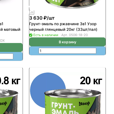
3 630 ₽/
шт
в1
Грунт-эмаль по ржавчине 3в1 Узор
ый матовый
черный глянцевый 20кг (33шт/пал)
)
Есть в наличии
Арт.
0506-18-20
 DX
В корзину