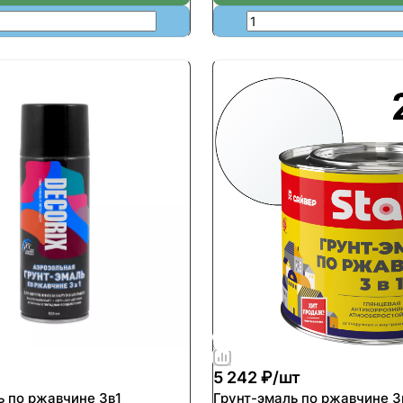
5 242 ₽/
шт
ь по ржавчине 3в1
Грунт-эмаль по ржавчине 3