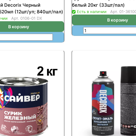
й Decorix Черный
белый 20кг (33шт/пал)
520мл (12шт/уп; 840шт/пал)
Есть в наличии
Арт.
01-3610
ичии
Арт.
0106-01 DX
В корзину
В корзину