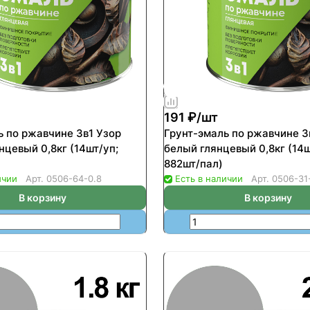
191 ₽/
шт
ь по ржавчине 3в1 Узор
Грунт-эмаль по ржавчине 3
нцевый 0,8кг (14шт/уп;
белый глянцевый 0,8кг (14ш
882шт/пал)
ичии
Арт.
0506-64-0.8
Есть в наличии
Арт.
0506-31
В корзину
В корзину