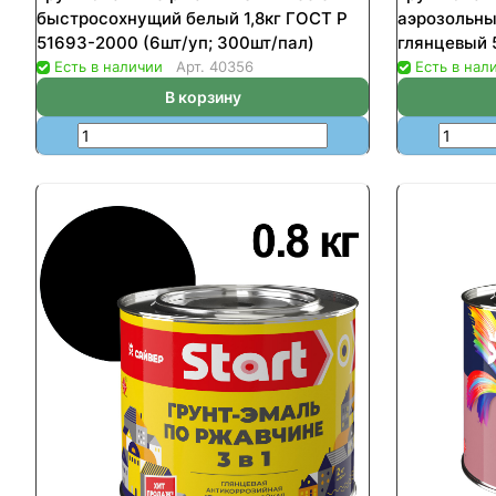
быстросохнущий белый 1,8кг ГОСТ Р
аэрозольны
51693-2000 (6шт/уп; 300шт/пал)
глянцевый 
Есть в наличии
Арт.
40356
Есть в нал
В корзину