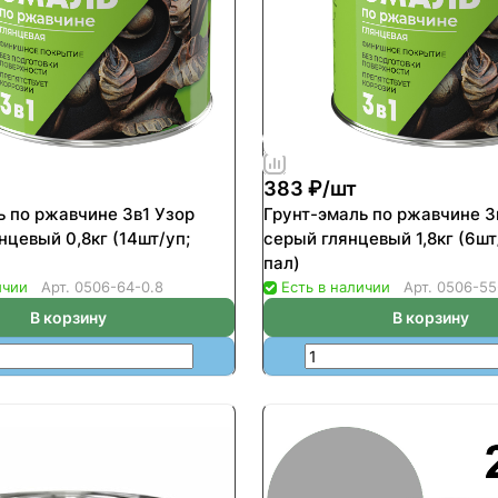
383 ₽/
шт
ь по ржавчине 3в1 Узор
Грунт-эмаль по ржавчине 3
нцевый 0,8кг (14шт/уп;
серый глянцевый 1,8кг (6шт
пал)
ичии
Арт.
0506-64-0.8
Есть в наличии
Арт.
0506-55
В корзину
В корзину