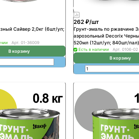
262 ₽/
шт
зный Сайвер 2,0кг (6шт/уп;
Грунт-эмаль по ржавчине 3
аэрозольный Decorix Черн
520мл (12шт/уп; 840шт/пал
ичии
Арт.
01-36009
Есть в наличии
Арт.
0106-02
В корзину
В корзину