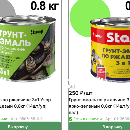
250 ₽/
шт
ь по ржавчине 3в1 Узор
Грунт-эмаль по ржавчине 3
евый 0,8кг (14шт/уп;
ярко-зеленый 0,8кг (14шт/у
пал)
ичии
Арт.
0506-55-0.8
Есть в наличии
Арт.
01-3606
В корзину
В корзину