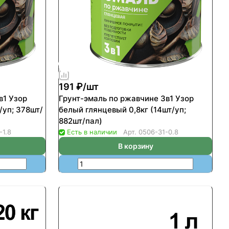
191 ₽/
шт
в1 Узор
Грунт-эмаль по ржавчине 3в1 Узор
/уп; 378шт/
белый глянцевый 0,8кг (14шт/уп;
882шт/пал)
-1.8
Есть в наличии
Арт.
0506-31-0.8
В корзину