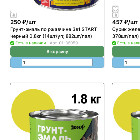
250 ₽/
шт
457 ₽/
шт
Грунт-эмаль по ржавчине 3в1 START
Сурик желе
черный 0,8кг (14шт/уп; 882шт/пал)
378шт/пал)
Есть в наличии
Арт.
01-36059
Есть в нал
В корзину