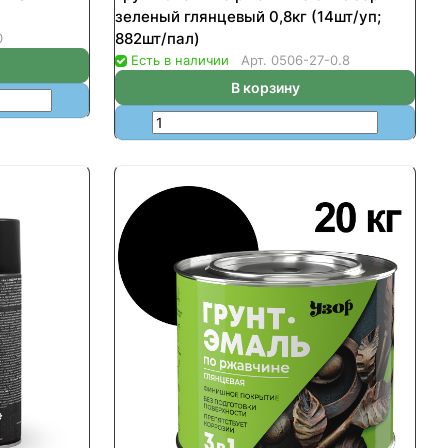
зеленый глянцевый 0,8кг (14шт/уп;
882шт/пал)
0
Есть в наличии
Арт.
0506-27-0.8
В корзину