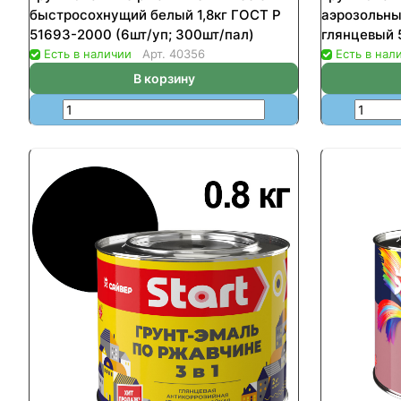
быстросохнущий белый 1,8кг ГОСТ Р
аэрозольны
51693-2000 (6шт/уп; 300шт/пал)
глянцевый 
Есть в наличии
Арт.
40356
Есть в нал
В корзину