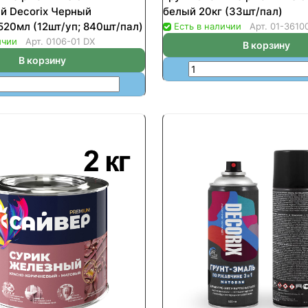
й Decorix Черный
белый 20кг (33шт/пал)
520мл (12шт/уп; 840шт/пал)
Есть в наличии
Арт.
01-3610
ичии
Арт.
0106-01 DX
В корзину
В корзину