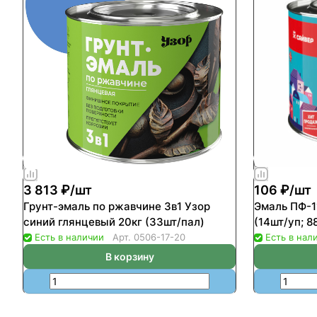
3 813 ₽/
шт
106 ₽/
шт
Грунт-эмаль по ржавчине 3в1 Узор
Эмаль ПФ-1
синий глянцевый 20кг (33шт/пал)
(14шт/уп; 8
Есть в наличии
Арт.
0506-17-20
Есть в нал
В корзину