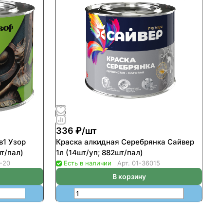
336 ₽/
шт
в1 Узор
Краска алкидная Серебрянка Сайвер
т/пал)
1л (14шт/уп; 882шт/пал)
-20
Есть в наличии
Арт.
01-36015
В корзину