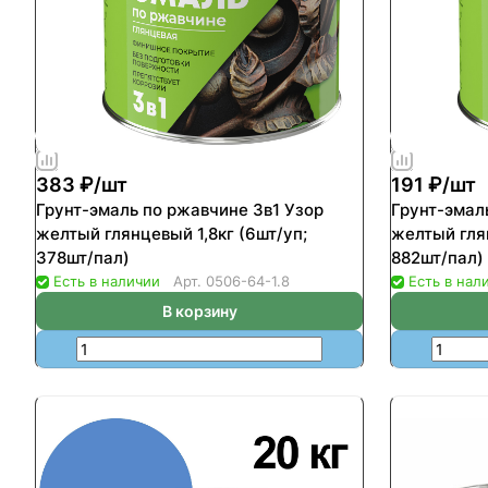
383 ₽/
шт
191 ₽/
шт
Грунт-эмаль по ржавчине 3в1 Узор
Грунт-эмал
желтый глянцевый 1,8кг (6шт/уп;
желтый гля
378шт/пал)
882шт/пал)
Есть в наличии
Арт.
0506-64-1.8
Есть в нал
В корзину