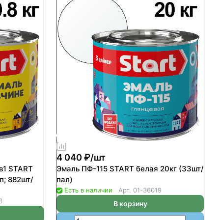
4 040 ₽/
шт
в1 START
Эмаль ПФ-115 START белая 20кг (33шт/
п; 882шт/
пал)
Есть в наличии
Арт.
01-36019
3
В корзину