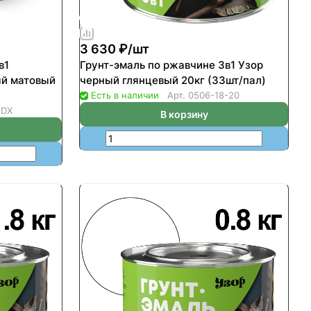
3 630 ₽/
шт
в1
Грунт-эмаль по ржавчине 3в1 Узор
ый матовый
черный глянцевый 20кг (33шт/пал)
)
Есть в наличии
Арт.
0506-18-20
 DX
В корзину