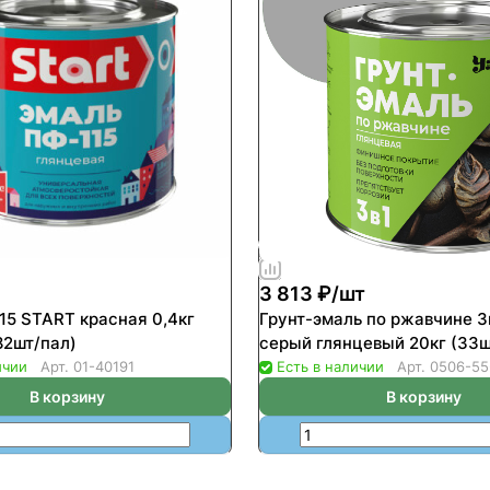
3 813 ₽/
шт
15 START красная 0,4кг
Грунт-эмаль по ржавчине 3
82шт/пал)
серый глянцевый 20кг (33ш
ичии
Арт.
01-40191
Есть в наличии
Арт.
0506-55
В корзину
В корзину