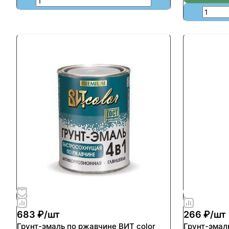
683 ₽/
шт
266 ₽/
шт
Грунт-эмаль по ржавчине ВИТ color
Грунт-эмал