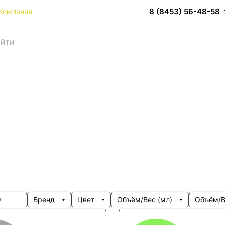
8 (8453) 56-48-58
Компания
)
Бренд
Цвет
Объём/Вес (мл)
Объём/Ве