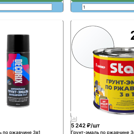
5 242 ₽/
шт
ь по ржавчине 3в1
Грунт-эмаль по ржавчине 3