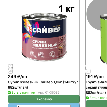
249 ₽/
шт
191 ₽/
шт
Сурик железный Сайвер 1,0кг (14шт/уп;
Грунт-эмал
882шт/пал)
серый глянц
882шт/пал)
Есть в наличии
Арт.
01-36085
Есть в нал
В корзину