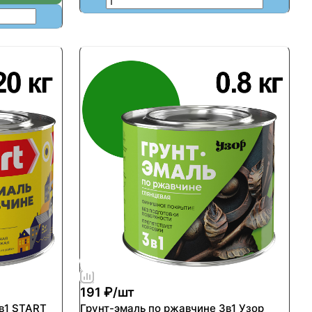
191 ₽/
шт
в1 START
Грунт-эмаль по ржавчине 3в1 Узор