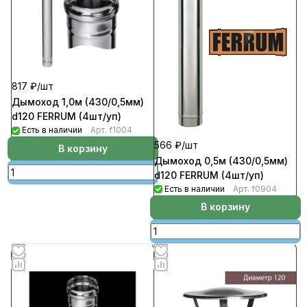
817 ₽/
шт
Дымоход 1,0м (430/0,5мм)
d120 FERRUM (4шт/уп)
Есть в наличии
Арт.
f1004
566 ₽/
шт
В корзину
Дымоход 0,5м (430/0,5мм)
d120 FERRUM (4шт/уп)
Есть в наличии
Арт.
f0904
В корзину