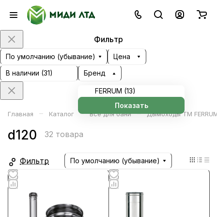
Фильтр
По умолчанию (убывание)
Цена
В наличии (
31
)
Бренд
FERRUM (
13
)
Показать
–
–
–
Главная
Каталог
Всё для бани
Дымоходы ТМ FERRU
d120
32 товара
Фильтр
По умолчанию (убывание)