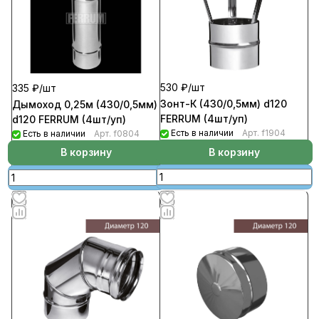
530 ₽/
шт
335 ₽/
шт
Зонт-К (430/0,5мм) d120
Дымоход 0,25м (430/0,5мм)
FERRUM (4шт/уп)
d120 FERRUM (4шт/уп)
Есть в наличии
Арт.
f1904
Есть в наличии
Арт.
f0804
В корзину
В корзину