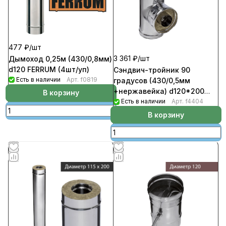
477 ₽/
шт
3 361 ₽/
шт
Дымоход 0,25м (430/0,8мм)
d120 FERRUM (4шт/уп)
Сэндвич-тройник 90
Есть в наличии
Арт.
f0819
градусов (430/0,5мм
+нержавейка) d120*200
В корзину
FERRUM
Есть в наличии
Арт.
f4404
В корзину