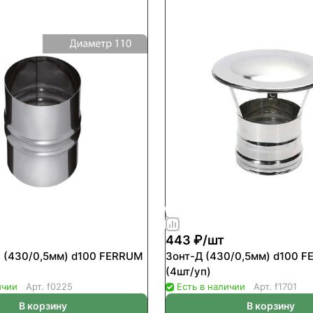
443 ₽/
шт
 (430/0,5мм) d100 FERRUM
Зонт-Д (430/0,5мм) d100 
(4шт/уп)
ичии
Арт.
f0225
Есть в наличии
Арт.
f1701
В корзину
В корзину