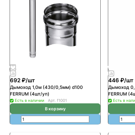
692 ₽/
шт
446 ₽/
шт
Дымоход 1,0м (430/0,5мм) d100
Дымоход 0,
FERRUM (4шт/уп)
FERRUM (4ш
Есть в наличии
Арт.
f1001
Есть в нал
В корзину