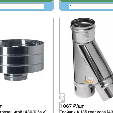
т
1 067 ₽/
шт
етрозащитой (430/0,5мм)
Тройник-К 135 градусов (4