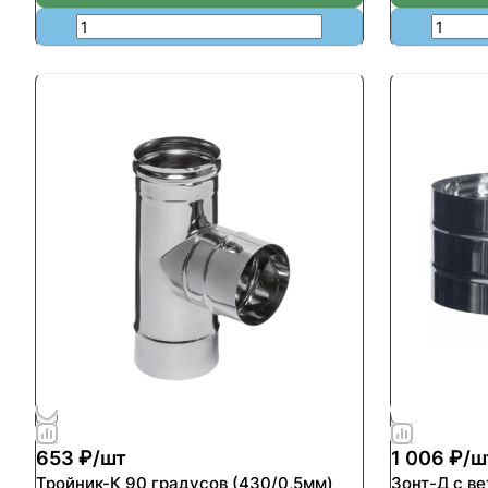
653 ₽/
шт
1 006 ₽/
ш
Тройник-К 90 градусов (430/0,5мм)
Зонт-Д с в