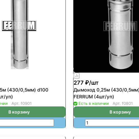
277 ₽/
шт
5м (430/0,5мм) d100
Дымоход 0,25м (430/0,5мм
т/уп)
FERRUM (4шт/уп)
ичии
Арт.
f0901
Есть в наличии
Арт.
f0801
В корзину
В корзину