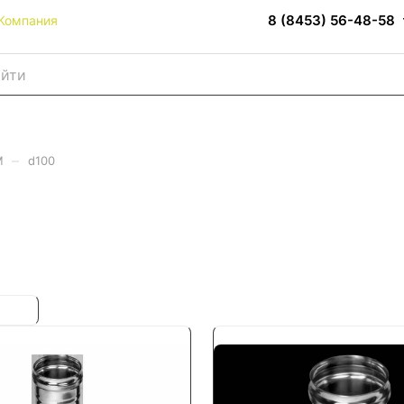
8 (8453) 56-48-58
Компания
–
M
d100