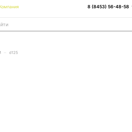
8 (8453) 56-48-58
Компания
–
M
d125