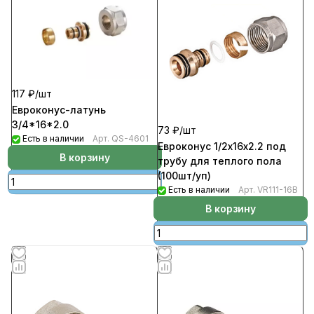
117 ₽/
шт
Евроконус-латунь
3/4*16*2.0
73 ₽/
шт
Есть в наличии
Арт.
QS-4601
Евроконус 1/2х16х2.2 под
В корзину
трубу для теплого пола
(100шт/уп)
Есть в наличии
Арт.
VR111-16B
В корзину