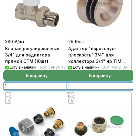
380 ₽/
шт
29 ₽/
шт
Клапан регулировочный
Адаптер "евроконус-
3/4" для радиатора
плоскость" 3/4" для
прямой CTM (10шт)
коллектора 3/4" нр TIM
Есть в наличии
Арт.
SARSVH34
(30шт/уп)
Есть в наличии
Арт.
M312-3A
В корзину
В корзину