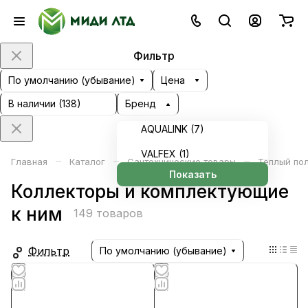
Фильтр
По умолчанию (убывание)
Цена
В наличии (
138
)
Бренд
AQUALINK (
7
)
VALFEX (
1
)
–
–
–
Главная
Каталог
Сантехнические товары
Тёплый по
Показать
Коллекторы и комплектующие
к ним
149 товаров
Фильтр
По умолчанию (убывание)