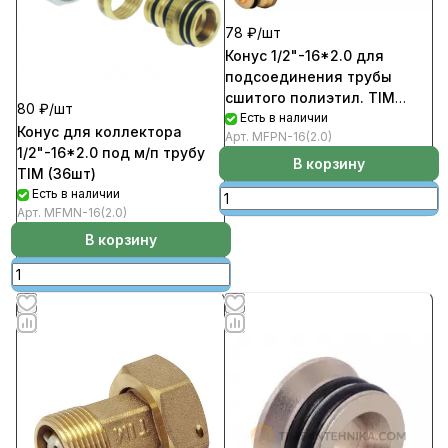
78 ₽/
шт
Конус 1/2"-16*2.0 для
подсоединения трубы
сшитого полиэтил. TIM
80 ₽/
шт
(36шт)
Есть в наличии
Конус для коллектора
Арт.
MFPN-16(2.0)
1/2"-16*2.0 под м/п трубу
В корзину
TIM (36шт)
Есть в наличии
Арт.
MFMN-16(2.0)
В корзину