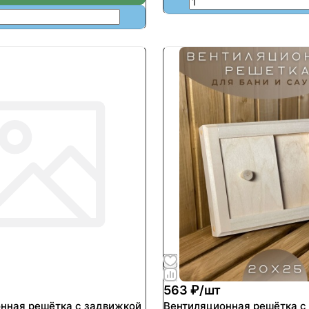
563 ₽/
шт
нная решётка с задвижкой
Вентиляционная решётка с