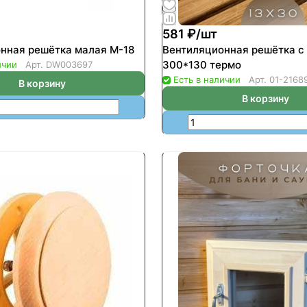
581 ₽/
шт
нная решётка малая М-18
Вентиляционная решётка с
300*130 термо
ичии
Арт.
DW003697
Есть в наличии
Арт.
01-2168
В корзину
В корзину