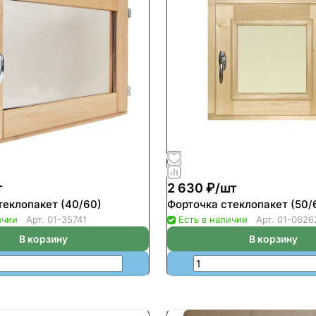
т
2 630 ₽/
шт
теклопакет (40/60)
Форточка стеклопакет (50/
ичии
Арт.
01-35741
Есть в наличии
Арт.
01-0626
В корзину
В корзину