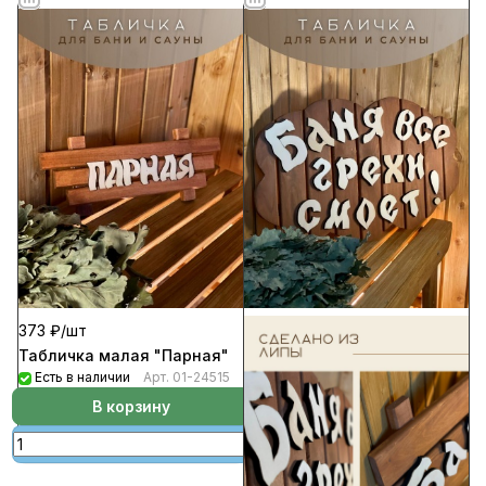
373 ₽/
шт
Табличка малая "Парная"
Есть в наличии
Арт.
01-24515
В корзину