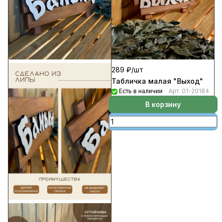
289 ₽/
шт
Табличка малая "Выход"
Есть в наличии
Арт.
01-20184
В корзину