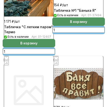
154 ₽/
шт
Табличка №1 "Банька R"
Есть в наличии
Арт.
01-37494
1 171 ₽/
шт
В корзину
Табличка "С легким паром"
Термо
Есть в наличии
Арт.
01-12407
В корзину