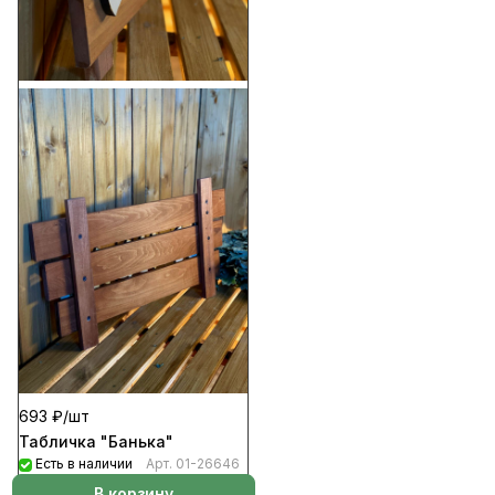
693 ₽/
шт
Табличка "Банька"
Есть в наличии
Арт.
01-26646
В корзину