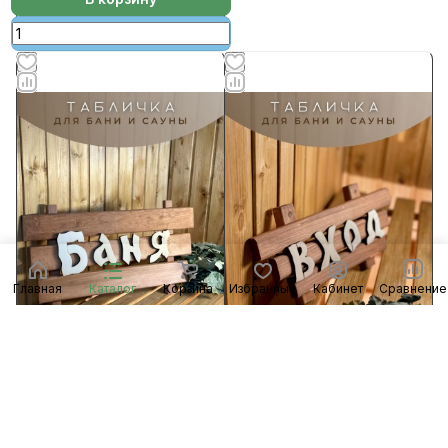
Главная
Каталог
Корзина
Избранные
Кабинет
Сравнение
634 ₽/
шт
375 ₽/
шт
Табличка "Баня"
Табличка малая "Вход"
Есть в наличии
Арт.
01-18251
Есть в наличии
Арт.
01-20183