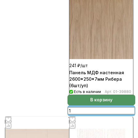
241 ₽/
шт
Панель МДФ настенная
2600*250*7мм Рибера
(6шт/уп)
Есть в наличии
Арт.
01-39880
В корзину