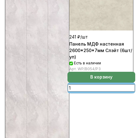
241 ₽/
шт
Панель МДФ настенная
2600*250*7мм Слэйт (6шт/
уп)
Есть в наличии
Арт.
WP/В054/Р3
В корзину