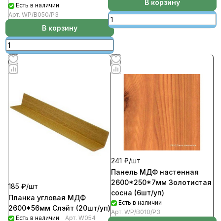
В корзину
Есть в наличии
Арт.
WP/В050/Р3
В корзину
241 ₽/
шт
Панель МДФ настенная
2600*250*7мм Золотистая
185 ₽/
шт
сосна (6шт/уп)
Планка угловая МДФ
Есть в наличии
2600*56мм Слэйт (20шт/уп)
Арт.
WP/В010/Р3
Есть в наличии
Арт.
W054