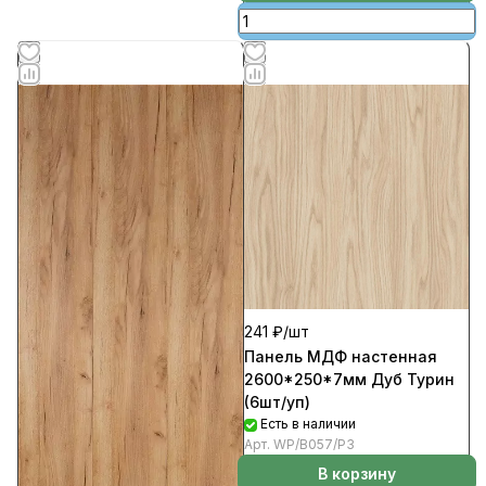
241 ₽/
шт
Панель МДФ настенная
2600*250*7мм Дуб Турин
(6шт/уп)
Есть в наличии
Арт.
WP/B057/P3
В корзину