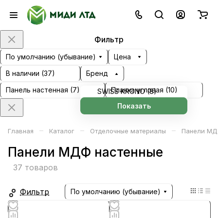
Фильтр
По умолчанию (убывание)
Цена
В наличии (
37
)
Бренд
Панель настенная (
7
)
Планка угловая (
10
)
SWISS KRONO (
8
)
Показать
–
–
–
Главная
Каталог
Отделочные материалы
Панели МД
Панели МДФ настенные
37 товаров
Фильтр
По умолчанию (убывание)