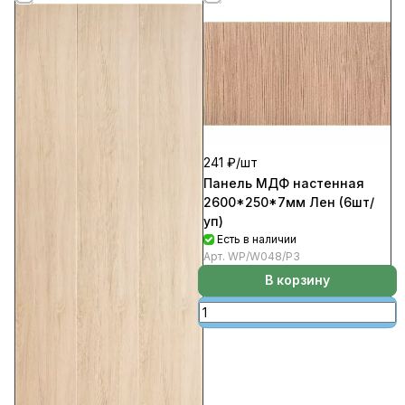
241 ₽/
шт
Панель МДФ настенная
2600*250*7мм Лен (6шт/
уп)
Есть в наличии
Арт.
WP/W048/Р3
В корзину