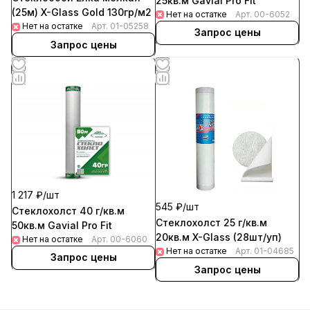
25кв.м Gavial Pro Fit
(25м) X-Glass Gold 130гр/м2
Нет на остатке
Арт.
00-6052
Нет на остатке
Арт.
01-05258
Запрос цены
Запрос цены
1 217 ₽/
шт
545 ₽/
шт
Стеклохолст 40 г/кв.м
Стеклохолст 25 г/кв.м
50кв.м Gavial Pro Fit
20кв.м X-Glass (28шт/уп)
Нет на остатке
Арт.
00-6060
Нет на остатке
Арт.
01-04685
Запрос цены
Запрос цены