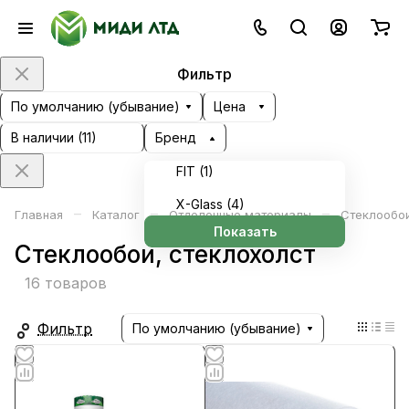
Фильтр
По умолчанию (убывание)
Цена
В наличии (
11
)
Бренд
FIT (
1
)
X-Glass (
4
)
–
–
–
Главная
Каталог
Отделочные материалы
Стеклообои
Показать
Стеклообои, стеклохолст
16 товаров
Фильтр
По умолчанию (убывание)