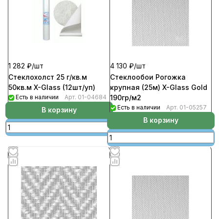
1 282 ₽/
шт
4 130 ₽/
шт
Стеклохолст 25 г/кв.м
Стеклообои Рогожка
50кв.м X-Glass (12шт/уп)
крупная (25м) X-Glass Gold
Есть в наличии
Арт.
01-04684
190гр/м2
Есть в наличии
Арт.
01-05257
В корзину
В корзину