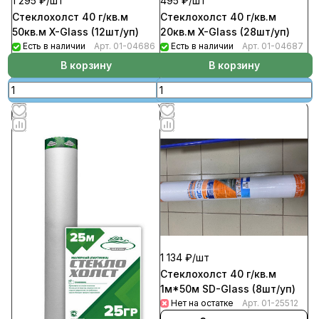
1 295 ₽/
шт
495 ₽/
шт
Стеклохолст 40 г/кв.м
Стеклохолст 40 г/кв.м
50кв.м X-Glass (12шт/уп)
20кв.м X-Glass (28шт/уп)
Есть в наличии
Арт.
01-04686
Есть в наличии
Арт.
01-04687
В корзину
В корзину
1 134 ₽/
шт
Стеклохолст 40 г/кв.м
1м*50м SD-Glass (8шт/уп)
Нет на остатке
Арт.
01-25512